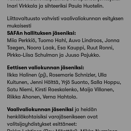
Inari Virkkala ja sihteeriksi Paula Huotelin.
Liittovaltuusto vahvisti vaalivaliokunnan esityksen
mukaisesti
SAFAn hallituksen jäseniksi:
Miia Perkkiö, Tuomo Hahl, Auvo Lindroos, Jonna
Taegen, Noora Laak, Esa Kauppi, Ruut Ronni,
Pirkko-Liisa Schulman ja Juuso Pajukko.
Eettisen valiokunnan jäseniksi:
Ilkka Halinen (pj), Rosemarie Schnizler, Ulla
Kuitunen, Jenni Hölttä, Yrjö Suonto, Salla Hoppu,
Satu Niemi, Kirsti Raeskalenko, Maija Villanen,
Riikka Ahonen, Verna Hahtola.
Vaalivaliokunnan jäseniksi
ja heidän
henkilökohtaisiksi varajäsenikseen ovat
valitsijayhdistykset esittäneet: