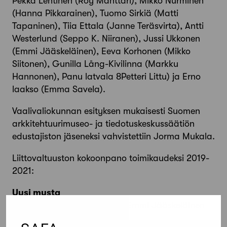
Pekka Lehtinen (Roy Mänttäri), Mikko Nurminen
(Hanna Pikkarainen), Tuomo Sirkiä (Matti
Tapaninen), Tiia Ettala (Janne Teräsvirta), Antti
Westerlund (Seppo K. Niiranen), Jussi Ukkonen
(Emmi Jääskeläinen), Eeva Korhonen (Mikko
Siitonen), Gunilla Lång-Kivilinna (Markku
Hannonen), Panu latvala 8Petteri Littu) ja Erno
laakso (Emma Savela).
Vaalivaliokunnan esityksen mukaisesti Suomen
arkkitehtuurimuseo- ja tiedotuskeskussäätiön
edustajiston jäseneksi vahvistettiin Jorma Mukala.
Liittovaltuuston kokoonpano toimikaudeksi 2019-
2021:
Uusi musta
Noora Laak, Jussi Ukkonen, Emmi Jääskeläinen