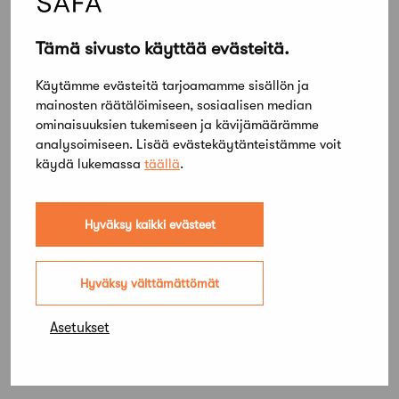
Yrittäjä-SAFA
Jussi Murole, Aaro Artto, Asko Takala, Juha
Salmenperä
Tämä sivusto käyttää evästeitä.
Koko Suomi
Käytämme evästeitä tarjoamamme sisällön ja
Esa Kauppi, Janne Pihlajaniemi
mainosten räätälöimiseen, sosiaalisen median
ominaisuuksien tukemiseen ja kävijämäärämme
EKO-SAFA
analysoimiseen. Lisää evästekäytänteistämme voit
käydä lukemassa
täällä
.
Maarit Kaipiainen, Kari Raimoranta, Ville Hara
Pro Kiljava
Hyväksy kaikki evästeet
Harri Hagan
VATA-SAFA
Hyväksy välttämättömät
Annukka Lindroos, Tuomo Hahl, Noora
Koskivaara, Anne Jarva
Asetukset
TamSAFA
Eeva Korhonen