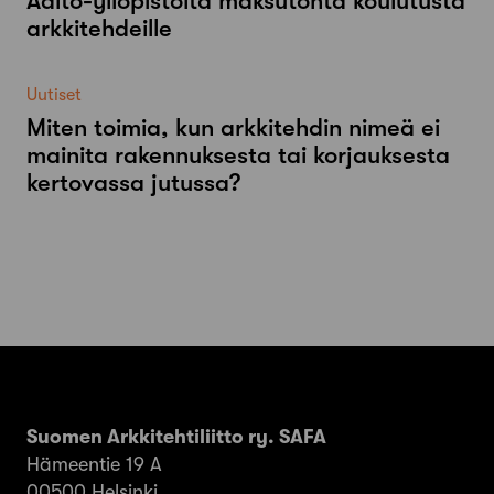
Aalto-​yliopistolta maksutonta koulutusta
arkkitehdeille
Uutiset
Miten toimia, kun arkkitehdin nimeä ei
mainita rakennuksesta tai korjauksesta
kertovassa jutussa?
Suomen Arkkitehtiliitto ry. SAFA
Hämeentie 19 A
00500 Helsinki