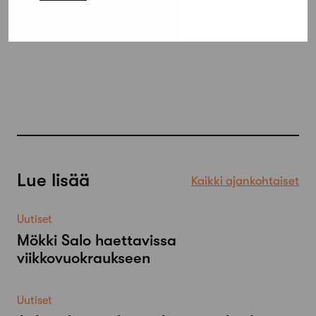
Lue lisää
Kaikki ajankohtaiset
Uutiset
Mökki Salo haettavissa
viikkovuokraukseen
Uutiset