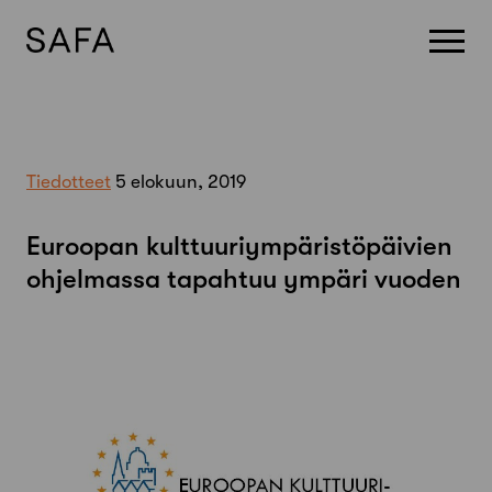
Skip
to
content
Tiedotteet
5 elokuun, 2019
Euroopan kulttuuriympäristöpäivien
ohjelmassa tapahtuu ympäri vuoden