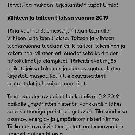
Tervetuloa mukaan järjestämään tapahtumia!
Viihteen ja taiteen tiloissa vuonna 2019
Tänä vuonna Suomessa juhlitaan teemalla
Viihteen ja taiteen tiloissa. Taiteen ja viihteen
teemavuonna tuodaan esille taiteen tekeminen ja
kokeminen, viihteen eri muodot sekä kokijoiden
näkökulmat ja elämykset. Tärkeitä ovat myös
paikat, joissa kokemus ja elämys syntyy, kuten
kirjastot, museot, koulut, elokuvateatterit,
seurantalot ja lukuisat muut tilat.
Teemavuoden avajaiset houkuttelivat 5.2.2019
paikalle ympäristöministeriön Pankkisaliin lähes
sata kulttuuriympäristöjen ystävää. Tilaisuudessa
asunto-, energia- ja ympäristöministeri Kimmo
Tiilikainen avasi viihteen ja taiteen teemavuoden
upeasti laulaen bluesia.