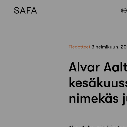
Skip
to
content
Tiedotteet
3 helmikuun, 2
Alvar Aal
kesäkuuss
nimekäs j