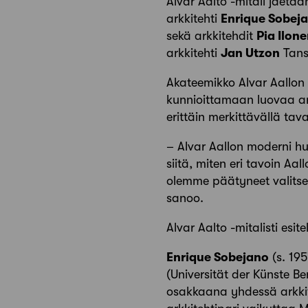
Alvar Aalto -mitali jaetaa
arkkitehti
Enrique Sobej
sekä arkkitehdit
Pia Ilon
arkkitehti
Jan Utzon
Tans
Akateemikko Alvar Aallon
kunnioittamaan luovaa arkk
erittäin merkittävällä tav
– Alvar Aallon moderni h
siitä, miten eri tavoin A
olemme päätyneet valitsem
sanoo.
Alvar Aalto -mitalisti esi
Enrique Sobejano
(s. 195
(Universität der Künste Be
osakkaana yhdessä arkkit