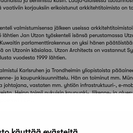
adridista ja Berliinistä käsin. Laaja-alaisessa tuotannoss
 vaativiin korjauksiin erikoistunut arkkitehtitoimisto o
enteli valmistumisensa jälkeen useissa arkkitehtitoimisto
 lähtien Jan Utzon työskenteli isänsä perustamassa Utzo
Kuwaitin parlamenttirakennus on yksi hänen päätöistään
sä on Utzonin käsialaa. Utzon Architects on vastannut 
lusta vuodesta 1999 lähtien.
valmistui Karlsruhen ja Trondheimin yliopistoista pääai
ikenne- ja kaupunkisuunnittelu. Hän on toiminut mm. Mü
a johtajana, vastaten mm. yhtiön infrastruktuuri-, e-mobi
ista. Heipp toimii nykyisin kaupunki-, liikenne- ja alues
pperswil HSR).
ti arkkitehtitoimisto Tallin vuonna 1995 saatuaan tehtävä
 yhdessä yhtiökumppaniensa kanssa
.
Siitä lähtien toimis
ien rakennusten peruskorjauksista. Ilonen on tullut tunne
to käyttää evästeitä.