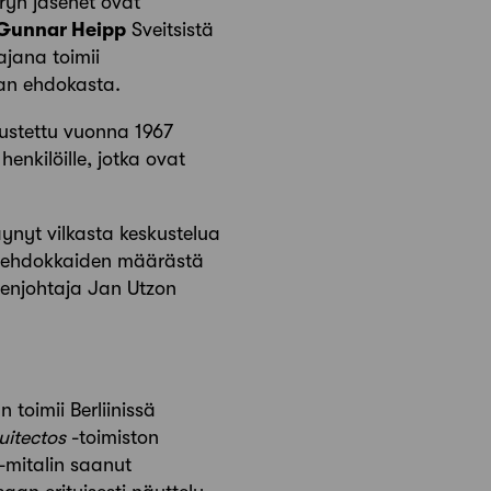
uryn jäsenet ovat
Gunnar Heipp
Sveitsistä
jana toimii
aan ehdokasta.
ustettu vuonna 1967
enkilöille, jotka ovat
ynyt vilkasta keskustelua
sta ehdokkaiden määrästä
eenjohtaja Jan Utzon
 toimii Berliinissä
uitectos
-toimiston
-mitalin saanut