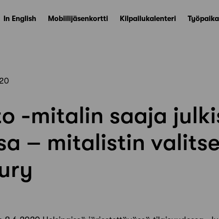
In English
Mobiilijäsenkortti
Kilpailukalenteri
Työpaika
020
to -mitalin saaja julk
a – mitalistin valits
ury