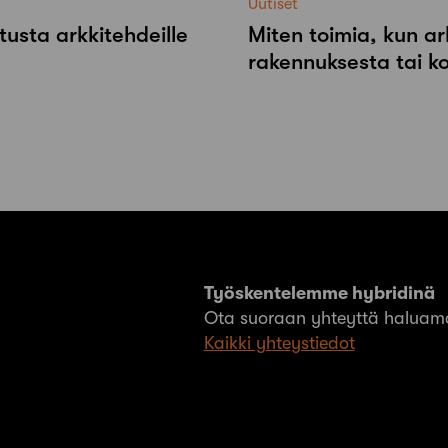
Uutiset
tusta arkkitehdeille
Miten toimia, kun ar
rakennuksesta tai k
Työskentelemme hybridinä
Ota suoraan yhteyttä haluama
Kaikki yhteystiedot