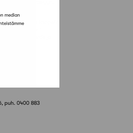
eespace” päänäyttelyyn.
en median
004 Pyhän Laurin kappelin
änteistämme
yö on Löyly. Avanto
-palkinto, A+Awards ja
A, 040 556 2827,
tiö, puh. 0400 883