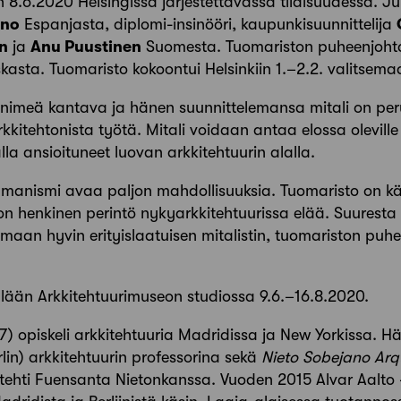
n 8.6.2020 Helsingissä järjestettävässä tilaisuudessa. J
ano
Espanjasta, diplomi-insinööri, kaupunkisuunnittelija
en
ja
Anu Puustinen
Suomesta. Tuomariston puheenjohta
kasta. Tuomaristo kokoontui Helsinkiin 1.–2.2. valitsem
 nimeä kantava ja hänen suunnittelemansa mitali on per
itehtonista työtä. Mitali voidaan antaa elossa oleville h
alla ansioituneet luovan arkkitehtuurin alalla.
umanismi avaa paljon mahdollisuuksia. Tuomaristo on kä
allon henkinen perintö nykyarkkitehtuurissa elää. Suure
aan hyvin erityislaatuisen mitalistin, tuomariston puh
tellään Arkkitehtuurimuseon studiossa 9.6.–16.8.2020.
7) opiskeli arkkitehtuuria Madridissa ja New Yorkissa. Hän
rlin) arkkitehtuurin professorina sekä
Nieto Sobejano Arq
ehti Fuensanta Nietonkanssa. Vuoden 2015 Alvar Aalto 