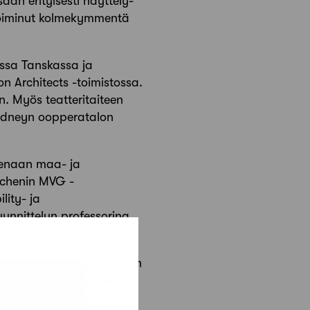
aan erityisesti näyttely-
n toiminut kolmekymmentä
issa Tanskassa ja
n Architects -toimistossa.
. Myös teatteritaiteen
Sydneyn oopperatalon
neenaan maa- ja
nchenin MVG -
lity- ja
uunnittelun professorina
ksi Helsingin Lasipalatsin
to vastasi mm. useiden
tuksi myös avoimen loft-