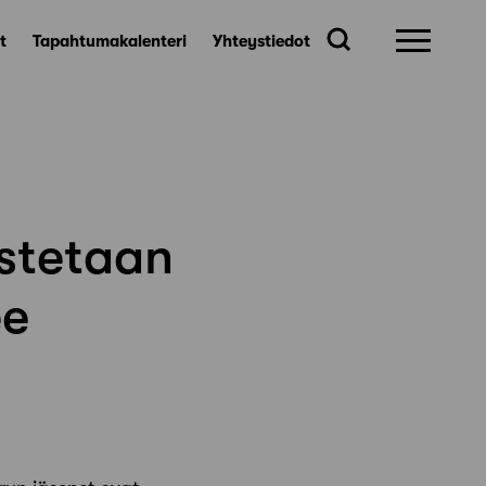
t
Tapahtumakalenteri
Yhteystiedot
istetaan
ee