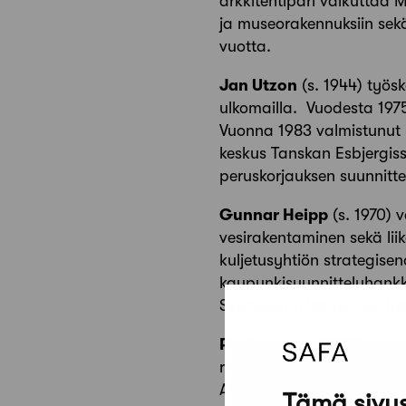
arkkitehtipari vaikuttaa M
ja museorakennuksiin sekä
vuotta.
Jan Utzon
(s. 1944) työsk
ulkomailla. Vuodesta 1975
Vuonna 1983 valmistunut 
keskus Tanskan Esbjergis
peruskorjauksen suunnitte
Gunnar Heipp
(s. 1970) 
vesirakentaminen sekä li
kuljetusyhtiön strategisen
kaupunkisuunnitteluhankke
Sveitsissä (Hochschule Ra
Pia Ilonen
(s. 1957) perus
restaurointisuunnittelun
Alvar Aallon suunnittelem
Tämä sivus