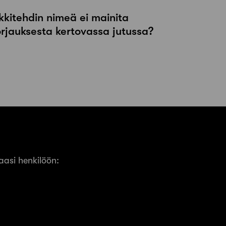
kkitehdin nimeä ei mainita
orjauksesta kertovassa jutussa?
asi henkilöön: