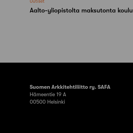
Uutiset
Aalto-​yliopistolta maksutonta koulu
Suomen Arkkitehtiliitto ry. SAFA
Hämeentie 19 A
00500 Helsinki