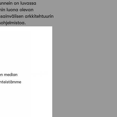
tunnein on luvassa
nnin luona olevan
sainvälisen arkkitehtuurin
sohjelmistoa.
artalla:
g
u Pia Krogius p. 040
en median
änteistämme
09870/