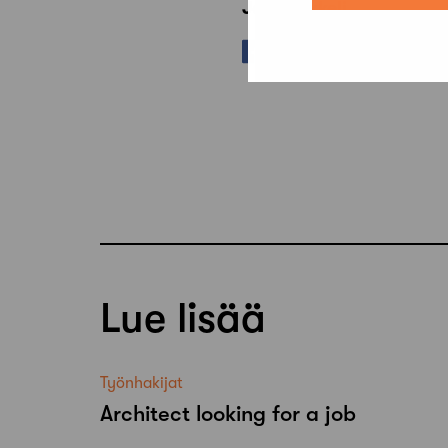
Jaa artikkeli
Lue lisää
Työnhakijat
Architect looking for a job