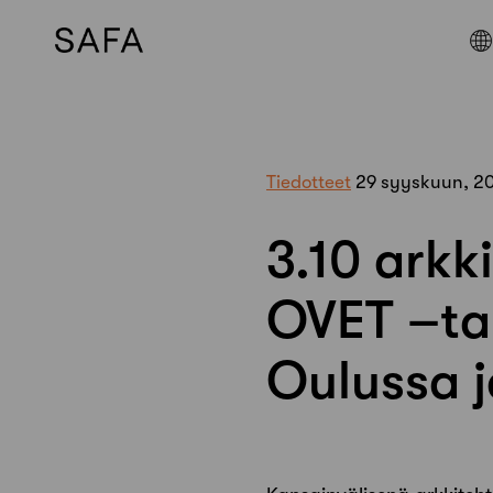
Skip
to
content
Tiedotteet
29 syyskuun, 2
3.10 arkk
OVET –ta
Oulussa 