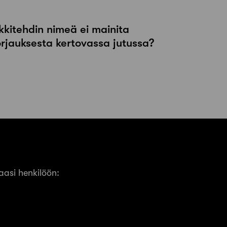
kkitehdin nimeä ei mainita
orjauksesta kertovassa jutussa?
asi henkilöön: