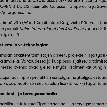
uurin päivänä 3.10.2016 useat arkkitehtitoimistot ja -t
 OPEN STUDIOS -teemalla Oulussa, Tampereella ja Savo
AFAn organisoima.
urin päivää (World Architecture Day) vietetään vuositt
n perusti
Union International des Architects
vuonna 200
kityksestä.
stusta ja vr-teknologiaa
umaan arkkitehtitoimistojen arkeen, projekteihin ja työsk
ksamäellä, Varkaudessa ja Kuopiossa sijaitsevia toimis
almessa ovensa avaa yleisölle myös Iisalmen kaupungin 
jen uusimpien projektien esittelyjä, näyttelyjä, virtuaali
n ja vapaamuotoisen seurustelun lisäksi. Kaikki tapahtu
sosiaali- ja terveysasemalla
dollisuus tutustua Tipotien sosiaali- ja terveysaseman a