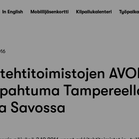
In English
Mobiilijäsenkortti
Kilpailukalenteri
Työpaika
016
itehtitoimistojen AV
pahtuma Tampereell
ja Savossa