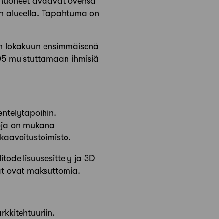
yöhuoneet avaavat ovensa
n alueella. Tapahtuma on
ain lokakuun ensimmäisenä
5 muistuttamaan ihmisiä
entelytapoihin.
toja on mukana
kaavoitustoimisto.
todellisuusesittely ja 3D
mat ovat maksuttomia.
rkkitehtuuriin.