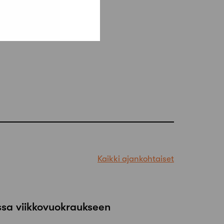
Kaikki ajankohtaiset
ssa viikkovuokraukseen