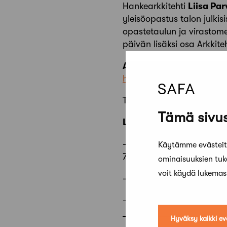
Hankearkkitehti
Liisa Pa
yleisöopastus talon julki
opastetaulun ja virastome
päivän lisäksi osa Arkkit
AVOIMET OVET -kohteet a
https://drive.google.c
Tervetuloa tutustumaan ark
Tämä sivus
Lisätietoja:
– AVOIMET OVET –tapaht
Käytämme evästeitä
762 6768 / Savo 044 790
ominaisuuksien tu
voit käydä lukema
– Tapahtuma Facebooki
– Kaksivuotiskatsaus:
Hyväksy kaikki ev