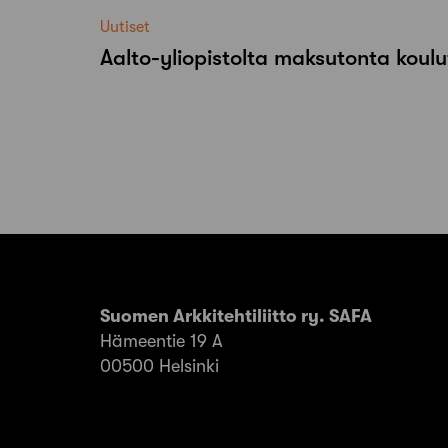
Uutiset
Aalto-​yliopistolta maksutonta koulu
Suomen Arkkitehtiliitto ry. SAFA
Hämeentie 19 A
00500 Helsinki