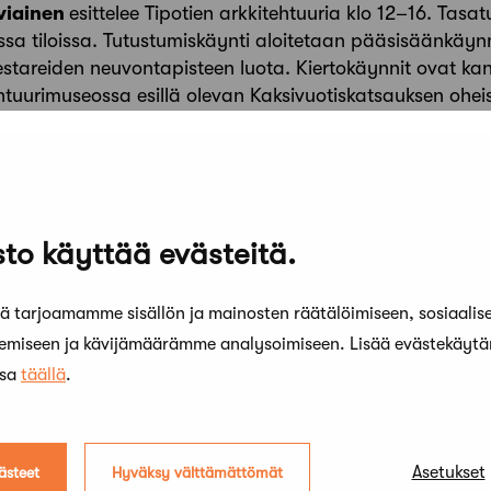
rviainen
esittelee Tipotien arkkitehtuuria klo 12–16. Tasa
sissa tiloissa. Tutustumiskäynti aloitetaan pääsisäänkäy
stareiden neuvontapisteen luota. Kiertokäynnit ovat kan
ehtuurimuseossa esillä olevan Kaksivuotiskatsauksen ohei
ukioloaikoineen ja toimistokohtaisine ohjelmineen k
om/open?id=1U2SNJbVdvIos1UYNd6U6qhVUBM&usp=sharin
kitehteihin ja arkkitehtuuriin!
to käyttää evästeitä.
uma: Tampere Eeva Korhonen, p. 040 672 5559 / Oul
 tarjoamamme sisällön ja mainosten räätälöimiseen, sosiaalis
 6056
kemiseen ja kävijämäärämme analysoimiseen. Lisää evästekäyt
ssa
täällä
.
ssa: https://www.facebook.com/events/3089549928
www.mfa.fi
Asetukset
ästeet
Hyväksy välttämättömät