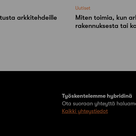
Uutiset
tusta arkkitehdeille
Miten toimia, kun ar
rakennuksesta tai k
Työskentelemme hybridinä
Ota suoraan yhteyttä haluama
Kaikki yhteystiedot