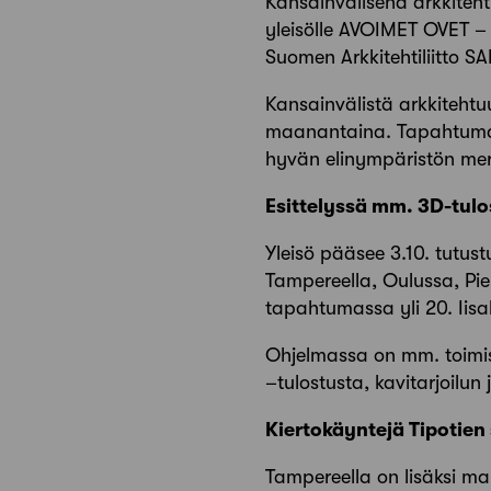
Kansainvälisenä arkkiteht
yleisölle AVOIMET OVET –
Suomen Arkkitehtiliitto S
Kansainvälistä arkkitehtu
maanantaina. Tapahtuma
hyvän elinympäristön mer
Esittelyssä mm. 3D-tulo
Yleisö pääsee 3.10. tutust
Tampereella, Oulussa, Pie
tapahtumassa yli 20. Iis
Ohjelmassa on mm. toimisto
–tulostusta, kavitarjoilu
Kiertokäyntejä Tipotien 
Tampereella on lisäksi mah