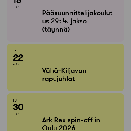
18
ELO
Pääsuunnittelijakoulut
us 29: 4. jakso
(täynnä)
LA
22
ELO
Vähä-Kiljavan
rapujuhlat
SU
30
ELO
Ark Rex spin-off in
Oulu 2026