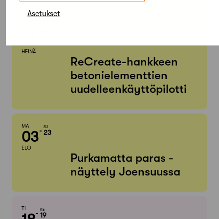
Asetukset
KE
MA
01
31
ELO
HEINÄ
ReCreate-hankkeen
betonielementtien
uudelleenkäyttöpilotti
MA
SU
03
23
ELO
Purkamatta paras -
näyttely Joensuussa
TI
KE
19