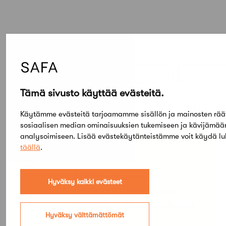
Elokuu,
2026
Tämä sivusto käyttää evästeitä.
Etsi tapahtumista
Käytämme evästeitä tarjoamamme sisällön ja mainosten rää
sosiaalisen median ominaisuuksien tukemiseen ja kävijämä
analysoimiseen. Lisää evästekäytänteistämme voit käydä l
PE
SU
täällä
.
05
03
TAMMI
KESÄ
Arkkitehtuuri- ja
Hyväksy kaikki evästeet
designmuseo: Aalto
Design – Hyvinvoinnin
Hyväksy välttämättömät
muodot