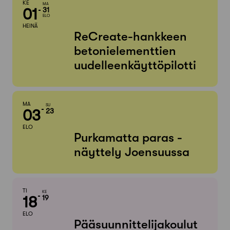
KE
MA
01
31
ELO
HEINÄ
ReCreate-hankkeen
betonielementtien
uudelleenkäyttöpilotti
MA
SU
03
23
ELO
Purkamatta paras -
näyttely Joensuussa
TI
KE
18
19
ELO
Pääsuunnittelijakoulut