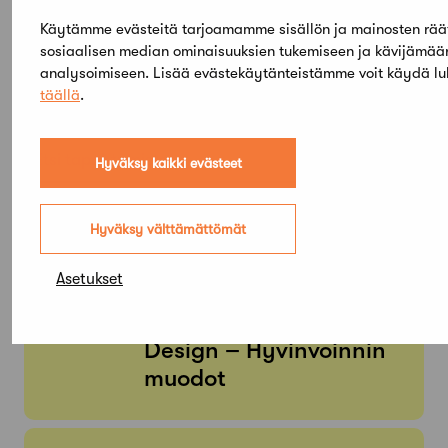
Käytämme evästeitä tarjoamamme sisällön ja mainosten rää
sosiaalisen median ominaisuuksien tukemiseen ja kävijämä
Elokuu,
analysoimiseen. Lisää evästekäytänteistämme voit käydä l
täällä
.
2026
Etsi tapahtumista
Hyväksy kaikki evästeet
Hyväksy välttämättömät
PE
SU
05
03
TAMMI
KESÄ
Asetukset
Arkkitehtuuri- ja
designmuseo: Aalto
Design – Hyvinvoinnin
muodot