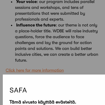
Your voice
: our program includes parallel
sessions and workshops, and tens of
presentations that were submitted by
professionals and experts.
Influence the future
: our theme is not only
a place-holder title. WDBE will raise industry
questions, force the audience to face
challenges and lay the ground for action
points and solutions. We can build better
inclusive cities, we can create a better urban
future.
Click here for more information
Tämä sivusto käyttää evästeitä.