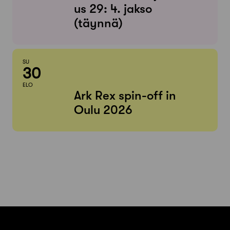
us 29: 4. jakso
(täynnä)
SU
30
ELO
Ark Rex spin-off in
Oulu 2026