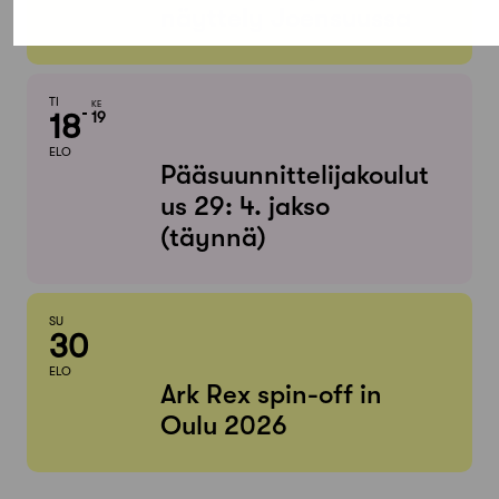
näyttely Joensuussa
TI
KE
18
19
ELO
Pääsuunnittelijakoulut
us 29: 4. jakso
(täynnä)
SU
30
ELO
Ark Rex spin-off in
Oulu 2026