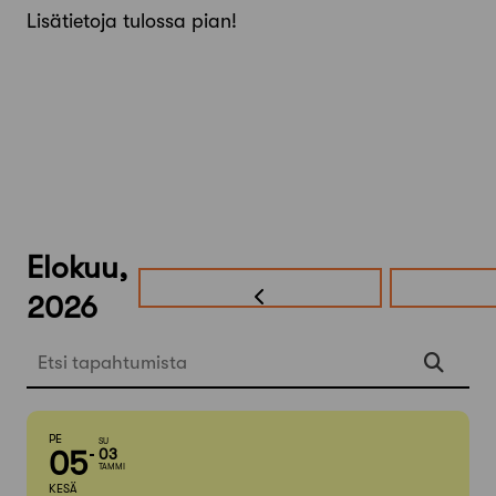
Lisätietoja tulossa pian!
Elokuu,
2026
Etsi tapahtumista
PE
SU
05
03
TAMMI
KESÄ