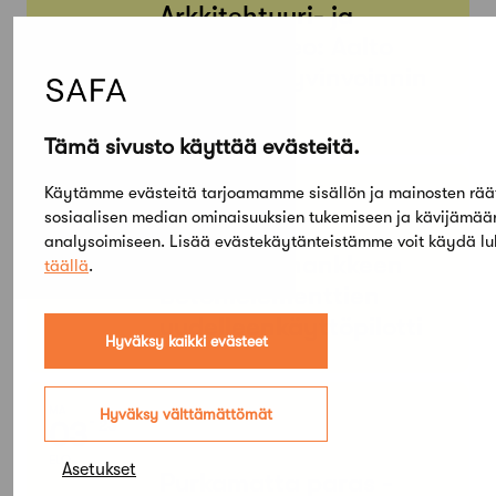
Arkkitehtuuri- ja
designmuseo: Aalto
Design – Hyvinvoinnin
muodot
Tämä sivusto käyttää evästeitä.
Käytämme evästeitä tarjoamamme sisällön ja mainosten rää
KE
MA
01
31
sosiaalisen median ominaisuuksien tukemiseen ja kävijämä
ELO
analysoimiseen. Lisää evästekäytänteistämme voit käydä l
HEINÄ
ReCreate-hankkeen
täällä
.
betonielementtien
uudelleenkäyttöpilotti
Hyväksy kaikki evästeet
MA
Hyväksy välttämättömät
SU
03
23
ELO
Asetukset
Purkamatta paras -