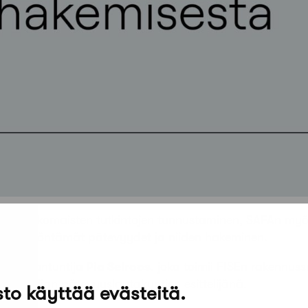
heina ulkomaisten tutkintojen tunnustaminen, SAFAn my
ISEn myöntämät pätevyydet ja niiden hakeminen.
tyisasiantuntija
Pia Selroos
, joka toimii FISEn rakennussu
an laatijan pätevyyslautakuntien esittelijänä.
to käyttää evästeitä.