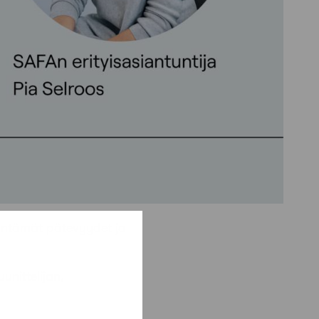
öntämät pätevyydet ja
unittelijan,