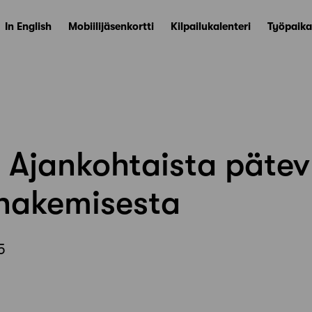
In English
Mobiilijäsenkortti
Kilpailukalenteri
Työpaika
: Ajankohtaista päte
 hakemisesta
5