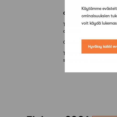
Käytämme evästeitä
Osallistuminen:
ominaisuuksien tu
voit käydä lukema
Tilaisuudet ovat Safan jäs
alustalla.
Osallistumislinkki lähetetä
Hyväksy kaikki ev
Tilaisuudesta tulee tallen
sivuiltamme
kirjautumise