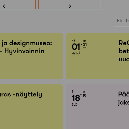
Etsi t
KE
- ja designmuseo:
Re
MA
01
31
ELO
– Hyvinvoinnin
bet
HEINÄ
uud
TI
ras -näyttely
Pää
KE
18
19
jak
ELO