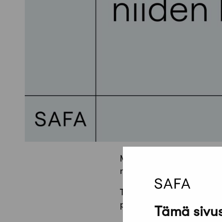
Marraskuun tietoiskun ai
niiden hakeminen sekä F
Tietoiskun pitää Safan eri
pääsuunnittelijan ja kaav
Tämä sivus