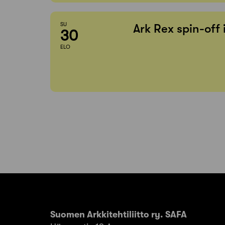
SU
Ark Rex spin-off
30
ELO
Suomen Arkkitehtiliitto ry. SAFA