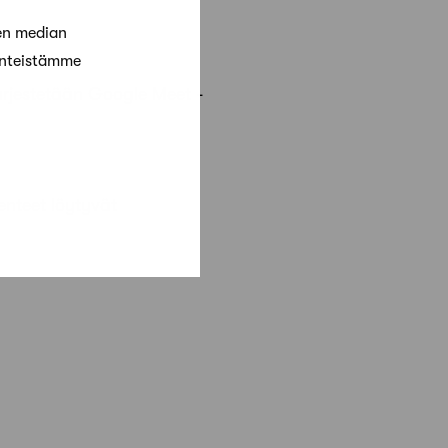
en median
änteistämme
 järjestetään Google Meet -
enteet löytyvät