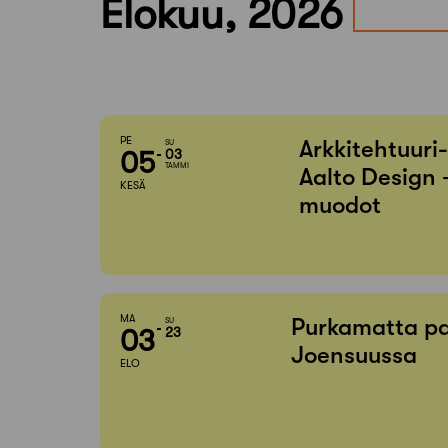
Elokuu, 2026
PE
Arkkitehtuuri
SU
05
03
TAMMI
Aalto Design 
KESÄ
muodot
MA
Purkamatta pa
SU
03
23
Joensuussa
ELO