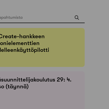
apahtumista
Create-hankkeen
onielementtien
elleenkäyttöpilotti
suunnittelijakoulutus 29: 4.
so (täynnä)