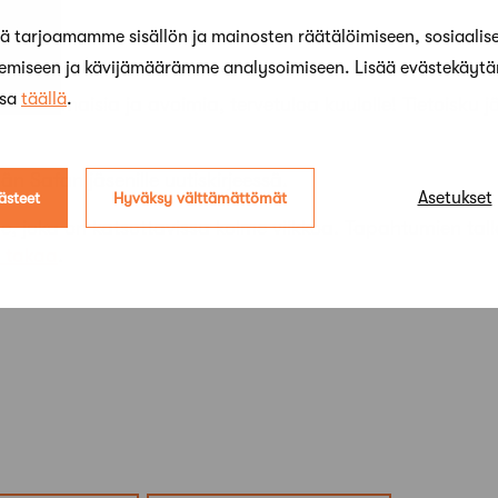
 tarjoamamme sisällön ja mainosten räätälöimiseen, sosiaalis
kemiseen ja kävijämäärämme analysoimiseen. Lisää evästekäyt
ssa
täällä
.
enille ilmaisia ja avoimia, tervetuloa kuulolle! Tietoisku
än Safan jäsenille uutiskirjeessä.
Asetukset
ästeet
Hyväksy välttämättömät
ne, joka on katsottavissa kolme viikkoa. Tapahtumien tall
n takaa
.