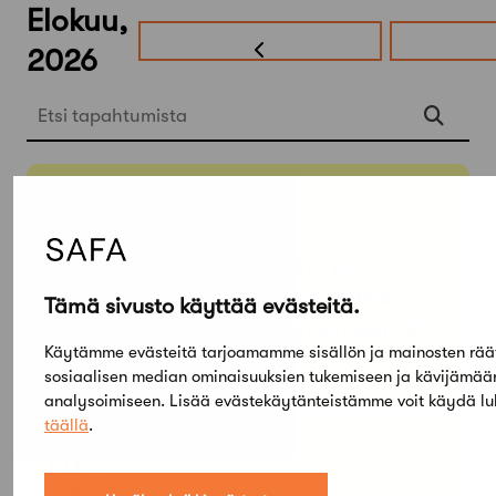
Elokuu,
2026
Etsi tapahtumista
PE
SU
05
03
TAMMI
KESÄ
Arkkitehtuuri- ja
designmuseo: Aalto
Tämä sivusto käyttää evästeitä.
Design – Hyvinvoinnin
Käytämme evästeitä tarjoamamme sisällön ja mainosten rää
muodot
sosiaalisen median ominaisuuksien tukemiseen ja kävijämä
analysoimiseen. Lisää evästekäytänteistämme voit käydä l
täällä
.
KE
MA
01
31
ELO
HEINÄ