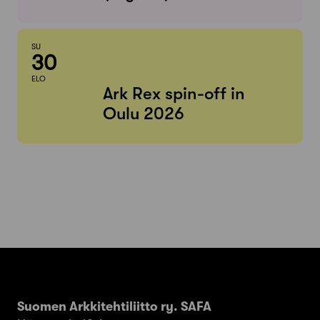
SU
30
ELO
Ark Rex spin-off in
Oulu 2026
Suomen Arkkitehtiliitto ry. SAFA