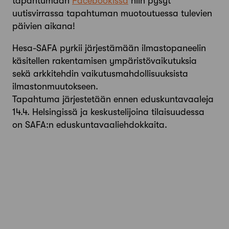
tapahtumaan
Facebookissa
niin pysyt
uutisvirrassa tapahtuman muotoutuessa tulevien
päivien aikana!
Hesa-SAFA pyrkii järjestämään ilmastopaneelin
käsitellen rakentamisen ympäristövaikutuksia
sekä arkkitehdin vaikutusmahdollisuuksista
ilmastonmuutokseen.
Tapahtuma järjestetään ennen eduskuntavaaleja
14.4. Helsingissä ja keskustelijoina tilaisuudessa
on SAFA:n eduskuntavaaliehdokkaita.