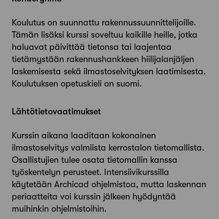
Koulutus on suunnattu rakennussuunnittelijoille.
Tämän lisäksi kurssi soveltuu kaikille heille, jotka
haluavat päivittää tietonsa tai laajentaa
tietämystään rakennushankkeen hiilijalanjäljen
laskemisesta sekä ilmastoselvityksen laatimisesta.
Koulutuksen opetuskieli on suomi.
Lähtötietovaatimukset
Kurssin aikana laaditaan kokonainen
ilmastoselvitys valmiista kerrostalon tietomallista.
Osallistujien tulee osata tietomallin kanssa
työskentelyn perusteet. Intensiivikurssilla
käytetään Archicad ohjelmistoa, mutta laskennan
periaatteita voi kurssin jälkeen hyödyntää
muihinkin ohjelmistoihin.