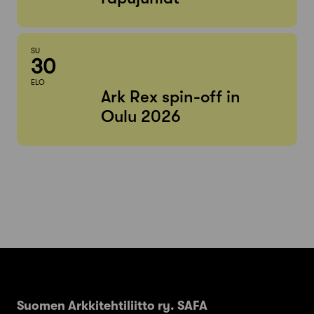
SU
30
ELO
Ark Rex spin-off in
Oulu 2026
Suomen Arkkitehtiliitto ry. SAFA