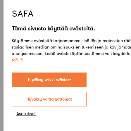
Yhteenveto ja palaute
Kouluttajat:
Tämä sivusto käyttää evästeitä.
Matti Kuittinen, Aalto-yliopisto
Havu Järvelä, Aalto-yliopisto
Käytämme evästeitä tarjoamamme sisällön ja mainosten rää
sosiaalisen median ominaisuuksien tukemiseen ja kävijämä
Järjestäjät:
RIL ja SAFA
analysoimiseen. Lisää evästekäytänteistämme voit käydä l
täällä
.
Lisätiedot koulutuksesta:
ossi.liang@ril.fi tai
050 303 6978
Hyväksy kaikki evästeet
Osallistumismaksut 2025:
RIA, RIL ja SAFA jäsenet: 1690 eur + alv
Hyväksy välttämättömät
Muut: 1790 eur + alv.
Hinnat sisältävät luennot ja sähköisen
Asetukset
luentoaineiston.