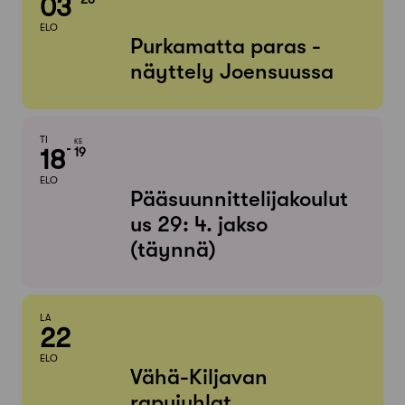
03
ELO
Purkamatta paras -
näyttely Joensuussa
TI
KE
18
19
ELO
Pääsuunnittelijakoulut
us 29: 4. jakso
(täynnä)
LA
22
ELO
Vähä-Kiljavan
rapujuhlat