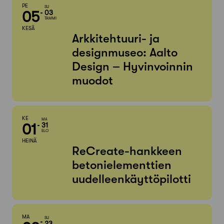
PE
SU
05
03
TAMMI
KESÄ
Arkkitehtuuri- ja
designmuseo: Aalto
Design – Hyvinvoinnin
muodot
KE
MA
01
31
ELO
HEINÄ
ReCreate-hankkeen
betonielementtien
uudelleenkäyttöpilotti
MA
SU
23