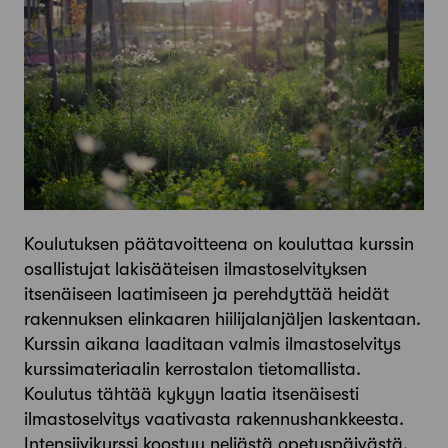
Koulutuksen päätavoitteena on kouluttaa kurssin
osallistujat lakisääteisen ilmastoselvityksen
itsenäiseen laatimiseen ja perehdyttää heidät
rakennuksen elinkaaren hiilijalanjäljen laskentaan.
Kurssin aikana laaditaan valmis ilmastoselvitys
kurssimateriaalin kerrostalon tietomallista.
Koulutus tähtää kykyyn laatia itsenäisesti
ilmastoselvitys vaativasta rakennushankkeesta.
Intensiivikurssi koostuu neljästä opetuspäivästä.