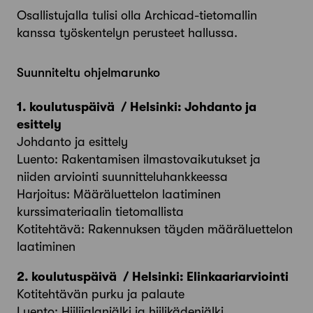
Osallistujalla tulisi olla Archicad-tietomallin
kanssa työskentelyn perusteet hallussa.
Suunniteltu ohjelmarunko
1. koulutuspäivä / Helsinki: Johdanto ja
esittely
Johdanto ja esittely
Luento: Rakentamisen ilmastovaikutukset ja
niiden arviointi suunnitteluhankkeessa
Harjoitus: Määräluettelon laatiminen
kurssimateriaalin tietomallista
Kotitehtävä: Rakennuksen täyden määräluettelon
laatiminen
2. koulutuspäivä / Helsinki: Elinkaariarviointi
Kotitehtävän purku ja palaute
Luento: Hiilijalanjälki ja hiilikädenjälki