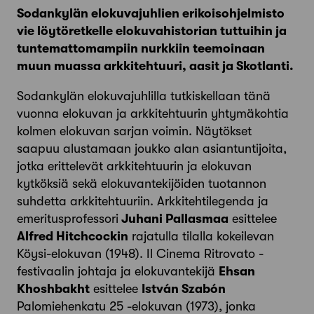
Sodankylän elokuvajuhlien erikoisohjelmisto
vie löytöretkelle elokuvahistorian tuttuihin ja
tuntemattomampiin nurkkiin teemoinaan
muun muassa arkkitehtuuri, aasit ja Skotlanti.
Sodankylän elokuvajuhlilla tutkiskellaan tänä
vuonna elokuvan ja arkkitehtuurin yhtymäkohtia
kolmen elokuvan sarjan voimin. Näytökset
saapuu alustamaan joukko alan asiantuntijoita,
jotka erittelevät arkkitehtuurin ja elokuvan
kytköksiä sekä elokuvantekijöiden tuotannon
suhdetta arkkitehtuuriin. Arkkitehtilegenda ja
emeritusprofessori
Juhani Pallasmaa
esittelee
Alfred Hitchcockin
rajatulla tilalla kokeilevan
Köysi-elokuvan (1948). Il Cinema Ritrovato -
festivaalin johtaja ja elokuvantekijä
Ehsan
Khoshbakht
esittelee
István Szabón
Palomiehenkatu 25 -elokuvan (1973), jonka