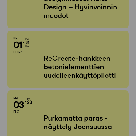
Design – Hyvinvoinnin
muodot
KE
MA
01
31
ELO
HEINÄ
ReCreate-hankkeen
betonielementtien
uudelleenkäyttöpilotti
MA
SU
03
23
ELO
Purkamatta paras -
näyttely Joensuussa