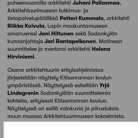
puheenvuoroilla arkkitehti
Juhani Pallasmaa
,
Arkkitehtuurimuseon tutkimus- ja
tietopalvelupäällikkö
Petteri Kummala
, arkkitehti
Riikka Koivula
, Lapin maakuntamuseon
amanuenssi
Jani Hiltunen
sekä Sodankylän
kunnanjohtaja
Jari Rantapelkonen
. Matinean
suunnittelee ja mentoroi arkkitehti
Helena
Hirviniemi
.
Osana arkkitehtuurin erityisohjelmistoa
järjestetään näyttely Kitisenrannan koulun
ympäristössä. Näyttelyssä esitellään
Yrjö
Lindegrenin
Sodankylään suunnittelemia
kohteita, erityisesti Kitisenrannan koulua.
Näyttelyssä on esillä valokuvia ja piirustuksia
muun muassa Arkkitehtuurimuseon kokoelmista.
Lue lisää tapahtumasta