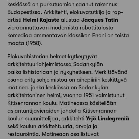
keskiössä on purkutuomion saanut rakennus
Budapestissa. Arkkitehti, elokuvatutkija ja rap-
artisti
Helmi Kajaste
alustaa
Jacques Tatin
vieraannuttavan modernista robottitalosta
komediaa ammentavan klassikon Enoni on toista
maata (1958).
Elokuvahistorian helmet kytkeytyvät
arkkitehtuuriohjelmistossa Sodankylän
paikallishistoriaan ja nykyhetkeen. Merkittävänä
osana erityisohjelmistoa on aihepiiriin keskittyvä
matinea, jonka keskiössä on Sodankylän
arkkitehtoninen helmi, vuonna 1951 valmistunut
Kitisenrannan koulu. Matineassa käsitellään
asiantuntijavieraiden johdolla Kitisenrannan
koulun suunnittelijaa, arkkitehti
Yrjö Lindegreniä
sekä koulun arkkitehtuuria, arvoja ja
restaurointia. Matineaan osallistuvat