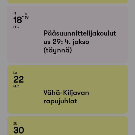
TI
KE
18
19
ELO
Pääsuunnittelijakoulut
us 29: 4. jakso
(täynnä)
LA
22
ELO
Vähä-Kiljavan
rapujuhlat
SU
30