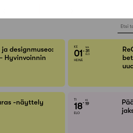
Etsi t
KE
- ja designmuseo:
Re
MA
01
31
ELO
– Hyvinvoinnin
bet
HEINÄ
uud
TI
ras -näyttely
Pää
KE
18
19
jak
ELO