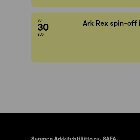
SU
Ark Rex spin-off
30
ELO
Suomen Arkkitehtiliitto ry. SAFA