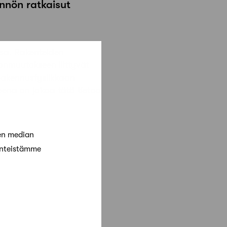
nnön ratkaisut
sa. Rakenteiden
onmuutokseen liittyvät
 rakennusfysiikkaan
teena on jakaa tätä tietoa
en median
änteistämme