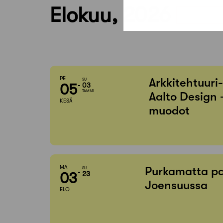
Elokuu, 2026
PE
Arkkitehtuuri
SU
05
03
TAMMI
Aalto Design 
KESÄ
muodot
MA
Purkamatta pa
SU
03
23
Joensuussa
ELO