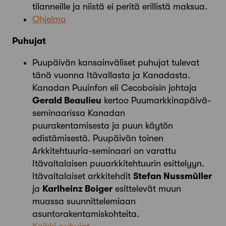
tilanneille ja niistä ei peritä erillistä maksua.
Ohjelma
Puhujat
Puupäivän kansainväliset puhujat tulevat
tänä vuonna Itävallasta ja Kanadasta.
Kanadan Puuinfon eli Cecoboisin johtaja
Gerald Beaulieu
kertoo Puumarkkinapäivä-
seminaarissa Kanadan
puurakentamisesta ja puun käytön
edistämisestä. Puupäivän toinen
Arkkitehtuuria-seminaari on varattu
Itävaltalaisen puuarkkitehtuurin esittelyyn.
Itävaltalaiset arkkitehdit
Stefan Nussmûller
ja
Karlheinz Boiger
esittelevät muun
muassa suunnittelemiaan
asuntorakentamiskohteita.