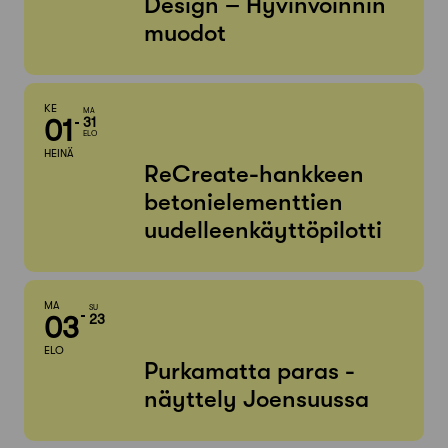
Design – Hyvinvoinnin
muodot
KE
MA
01
31
ELO
HEINÄ
ReCreate-hankkeen
betonielementtien
uudelleenkäyttöpilotti
MA
SU
03
23
ELO
Purkamatta paras -
näyttely Joensuussa