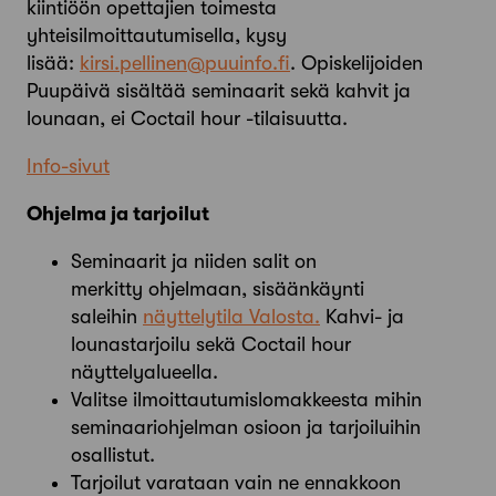
kiintiöön opettajien toimesta
yhteisilmoittautumisella, kysy
lisää:
kirsi.pellinen@puuinfo.fi
. Opiskelijoiden
Puupäivä sisältää seminaarit sekä kahvit ja
lounaan, ei Coctail hour -tilaisuutta.
Info-sivut
Ohjelma ja tarjoilut
Seminaarit ja niiden salit on
merkitty ohjelmaan, sisäänkäynti
saleihin
näyttelytila Valosta.
Kahvi- ja
lounastarjoilu sekä Coctail hour
näyttelyalueella.
Valitse ilmoittautumislomakkeesta mihin
seminaariohjelman osioon ja tarjoiluihin
osallistut.
Tarjoilut varataan vain ne ennakkoon