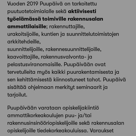
Vuoden 2019 Puupäivä on tarkoitettu
puutuotetoimialalle sekä
aktiivisesti
työelämässä toimiville
rakennusalan
ammattilaisille
; rakennuttajille,
urakoitsijoille, kuntien ja suunnittelutoimistojen
arkkitehdeille,
suunnittelijoille, rakennesuunnittelijoille,
kaavoittajille, rakennusvalvonta- ja
pelastusviranomaisille. Puupäivään ovat
tervetulleita myös kaikki puurakentamisesta ja
sen kehittämisestä kiinnostuneet tahot. Puupäivä
sisältää ohjelmaan merkityt seminaarit ja
tarjoilut.
Puupäivään varataan opiskelijakiintiö
ammattikorkeakoulujen puu- ja/tai
rakennusinsinööriopiskelijoille sekä rakennusalan
opiskelijoille tiedekorkeakouluissa. Varaukset