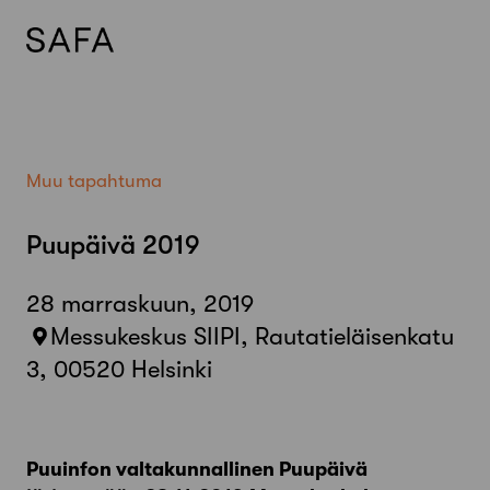
Skip
to
content
Muu tapahtuma
Puupäivä 2019
28 marraskuun, 2019
Messukeskus SIIPI, Rautatieläisenkatu
3, 00520 Helsinki
Puuinfon valtakunnallinen Puupäivä