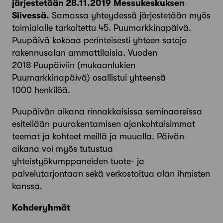
järjestetään 28.11.2019 Messukeskuksen
Siivessä.
Samassa yhteydessä järjestetään myös
toimialalle tarkoitettu 45. Puumarkkinapäivä.
Puupäivä kokoaa perinteisesti yhteen satoja
rakennusalan ammattilaisia. Vuoden
2018 Puupäiviin (mukaanlukien
Puumarkkinapäivä) osallistui yhteensä
1000
henkilöä.
Puupäivän aikana rinnakkaisissa seminaareissa
esitellään puurakentamisen ajankohtaisimmat
teemat ja kohteet meillä ja muualla. Päivän
aikana voi myös tutustua
yhteistyökumppaneiden tuote- ja
palvelutarjontaan sekä verkostoitua alan ihmisten
kanssa.
Kohderyhmät