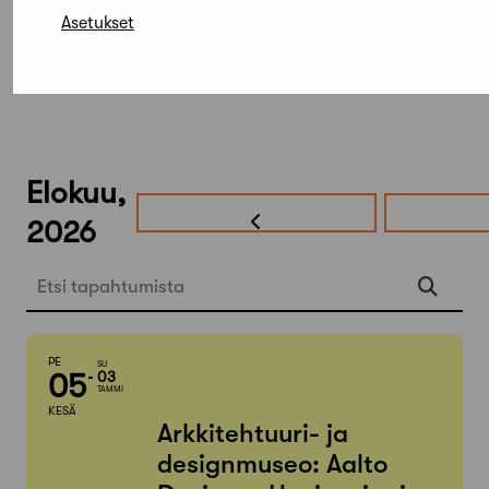
Asetukset
Elokuu,
2026
Etsi tapahtumista
PE
SU
05
03
TAMMI
KESÄ
Arkkitehtuuri- ja
designmuseo: Aalto