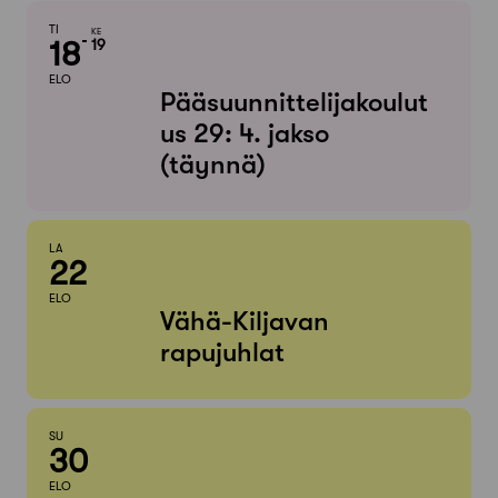
TI
KE
18
19
ELO
Pääsuunnittelijakoulut
us 29: 4. jakso
(täynnä)
LA
22
ELO
Vähä-Kiljavan
rapujuhlat
SU
30
ELO