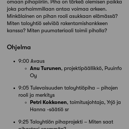
omaan pihapiiriin. Piha on tärkeä olemisen paikka
joka parhaimmillaan antaa voimaa arkeen.
Minkälainen on pihan rooli asukkaan elämässä?
Miten taloyhtiö selviää rakentamishankkeen
kanssa? Miten puumateriaali toimii pihalla?
Ohjelma
9:00 Avaus
Anu Turunen
, projektipäällikkö, Puuinfo
Oy
9:05 Tulevaisuuden taloyhtiöpiha – pihojen
rooli ja merkitys
Petri Kokkonen
, toimitusjohtaja, Yrjö ja
Hanna -säätiö sr
9:25 Taloyhtiön pihaprojekti – Miten saat