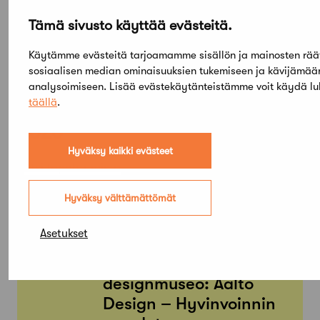
Tämä sivusto käyttää evästeitä.
Käytämme evästeitä tarjoamamme sisällön ja mainosten rää
sosiaalisen median ominaisuuksien tukemiseen ja kävijämä
analysoimiseen. Lisää evästekäytänteistämme voit käydä l
Elokuu,
täällä
.
2026
Hyväksy kaikki evästeet
Etsi tapahtumista
Hyväksy välttämättömät
PE
SU
05
03
Asetukset
TAMMI
KESÄ
Arkkitehtuuri- ja
designmuseo: Aalto
Design – Hyvinvoinnin