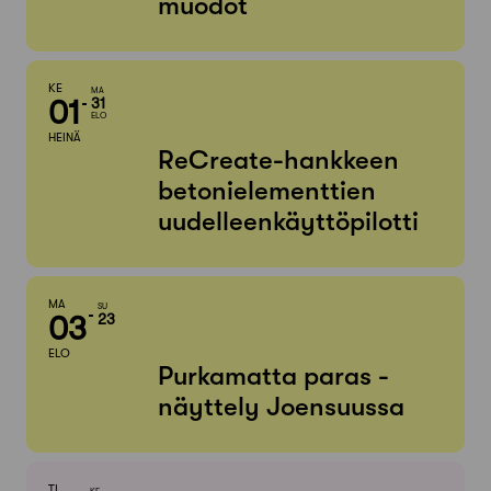
muodot
KE
MA
01
31
ELO
HEINÄ
ReCreate-hankkeen
betonielementtien
uudelleenkäyttöpilotti
MA
SU
03
23
ELO
Purkamatta paras -
näyttely Joensuussa
TI