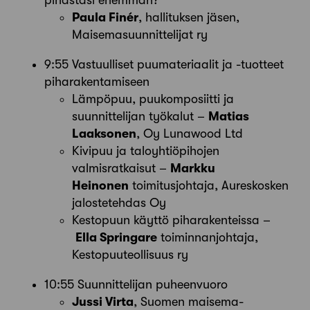
pihastasi enemmän?
Paula Finér
, hallituksen jäsen,
Maisemasuunnittelijat ry
9:55 Vastuulliset puumateriaalit ja -tuotteet
piharakentamiseen
Lämpöpuu, puukomposiitti ja
suunnittelijan työkalut –
Matias
Laaksonen
, Oy Lunawood Ltd
Kivipuu ja taloyhtiöpihojen
valmisratkaisut –
Markku
Heinonen
toimitusjohtaja, Aureskosken
jalostetehdas Oy
Kestopuun käyttö piharakenteissa –
Ella Springare
toiminnanjohtaja,
Kestopuuteollisuus ry
10:55 Suunnittelijan puheenvuoro
Jussi Virta
, Suomen maisema-