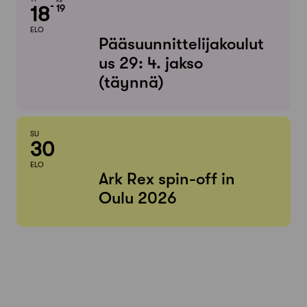
KE
18
19
ELO
Pääsuunnittelijakoulut
us 29: 4. jakso
(täynnä)
SU
30
ELO
Ark Rex spin-off in
Oulu 2026