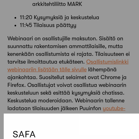
arkkitehtiliitto MARK
11:20 Kysymyksiä ja keskustelua
11:45 Tilaisuus päättyy
Webinaari on osallistujille maksuton. Sisältö on
suunnattu rakentamisen ammattilaisille, mutta
kenenkään osallistumista ei rajata. Tilaisuuteen ei
tarvitse ilmoittautua etukäteen.
Osallistumislinkki
webinaariin lisätään tälle sivulle
lähempänä
ajankohtaa. Suositellut selaimet ovat Chrome ja
Firefox. Osallistujat voivat osallistua webinaarin
keskusteluun sekä esittää kysymyksiä chatissa.
Keskustelua moderoidaan. Webinaarin tallenne
ladataan tilaisuuden jälkeen Puuinfon
youtube-
kanavalle
.