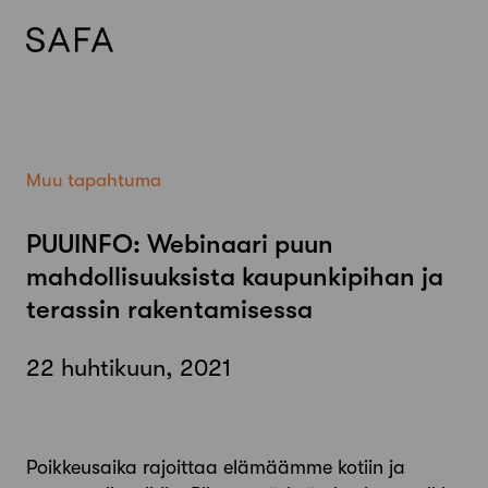
Skip
to
content
Muu tapahtuma
PUUINFO: Webinaari puun
mahdollisuuksista kaupunkipihan ja
terassin rakentamisessa
22 huhtikuun, 2021
Poikkeusaika rajoittaa elämäämme kotiin ja