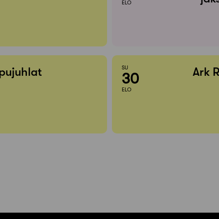
ELO
SU
pujuhlat
Ark 
30
ELO