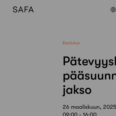
Skip
to
content
Koulutus
Pätevyys
pääsuunnit
jakso
26 maaliskuun, 2025
09:00 - 16:00