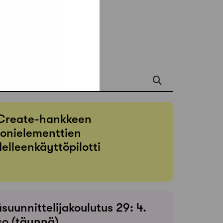
apahtumista
Create-hankkeen
onielementtien
elleenkäyttöpilotti
suunnittelijakoulutus 29: 4.
so (täynnä)