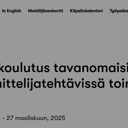
In English
Mobiilijäsenkortti
Kilpailukalenteri
Työpaika
koulutus tavanomais
telijatehtävissä toim
 - 27 maaliskuun, 2025