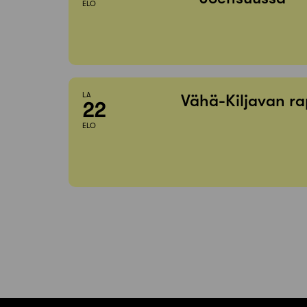
ELO
LA
Vähä-Kiljavan ra
22
ELO