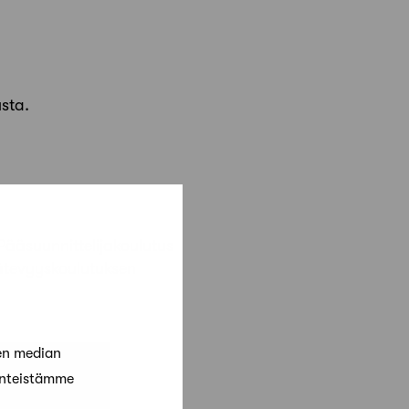
usta.
ääsuunnittelijakoulutus
Pätevyyskoulutuksen
en median
änteistämme