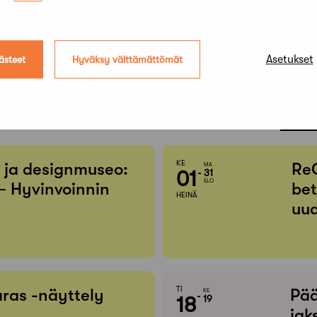
Asetukset
ästeet
Hyväksy välttämättömät
Etsi t
KE
- ja designmuseo:
Re
MA
01
31
ELO
– Hyvinvoinnin
bet
HEINÄ
uud
TI
ras -näyttely
Pää
KE
18
19
jak