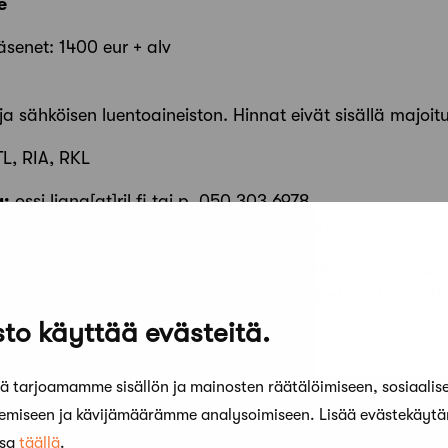
e
äsenet: 1400 eur + alv
ja sähköisen luentoaineiston. Hinnat eivät sisällä majoit
L, RIA, RKL
a:
ossi.liang[at]ril.fi tai p. 050 303 6978
ä:
pia.selroos[at]safa.fi tai p. (09) 5844 4204
täydentää osaamistasi Pääsuunnittelijakoulutuksessa, P
ahden kalenterivuoden sisään siitä, kun olet aloittanut 
telijatehtävissä toimiville.
to käyttää evästeitä.
 tarjoamamme sisällön ja mainosten räätälöimiseen, sosiaalis
kemiseen ja kävijämäärämme analysoimiseen. Lisää evästekäyt
ssa
täällä
.