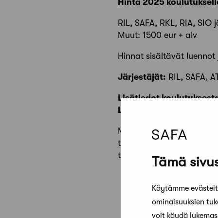
Hinta 2025 koulutuksell
RIL, SAFA, RKL, RIA, SIO j
Muut: 1500 eur + alv
Hinnat sisältävät luennot 
Järjestäjät:
RIL, SAFA, AT
Lisätiedot koulutuksest
Lisätiedot pätevyydest
Mikäli myöhemmin haluat 
tulee suorittaa loppuun k
tavanomaisissa pääsuunnit
Tämä sivus
Käytämme evästeitä
ominaisuuksien tu
voit käydä lukema