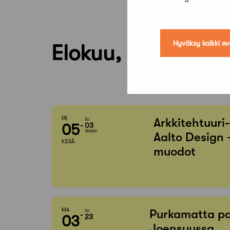
Hyväksy kaikki ev
Elokuu, 2026
PE
Arkkitehtuuri
SU
05
03
TAMMI
Aalto Design 
KESÄ
muodot
MA
Purkamatta pa
SU
03
23
Joensuussa