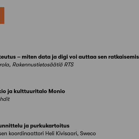
eutus – miten data ja digi voi auttaa sen ratkaisemi
rola, Rakennustietosäätiö RTS
io ja kulttuuritalo Monio
ehdit
nnittelu ja purkukartoitus
sen koordinaattori Heli Kivisaari, Sweco