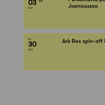
03
23
Joensuussa
ELO
SU
Ark Rex spin-off
30
ELO