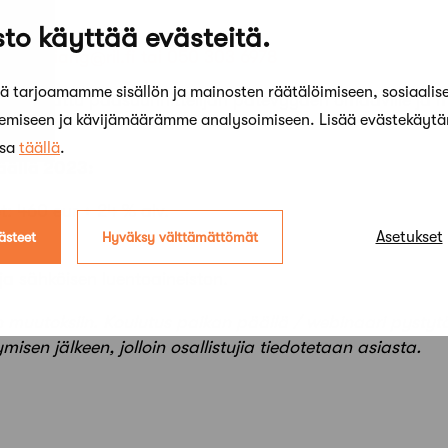
to käyttää evästeitä.
a:
ossi.liang@ril.fi
tai 050 303 6978
 tarjoamamme sisällön ja mainosten räätälöimiseen, sosiaalis
 suunnattu pääsuunnittelijan pätevyyden omaaville ja mu
kemiseen ja kävijämäärämme analysoimiseen. Lisää evästekäyt
ssa
täällä
.
äällä 2023:
t: 460 eur + 24 % alv.
Asetukset
ästeet
Hyväksy välttämättömät
ja sähköisen luentoaineiston.
n muutoksiin. Koulutus paikan päällä / webinaari pyst
isen jälkeen, jolloin osallistujia tiedotetaan asiasta.