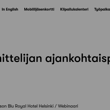
In English
Mobiilijäsenkortti
Kilpailukalenteri
Työpaika
ttelijan ajankohtais
sson Blu Royal Hotel Helsinki / Webinaari