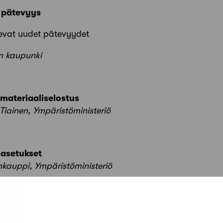
n pätevyys
levat uudet pätevyydet
n kaupunki
a materiaaliselostus
 Tiainen, Ympäristöministeriö
 asetukset
inkauppi, Ympäristöministeriö