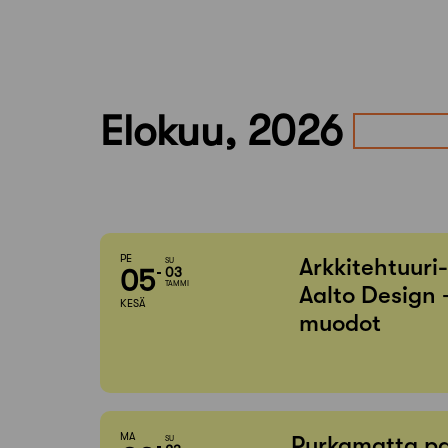
Elokuu, 2026
PE
Arkkitehtuuri
SU
05
03
TAMMI
Aalto Design 
KESÄ
muodot
MA
Purkamatta pa
SU