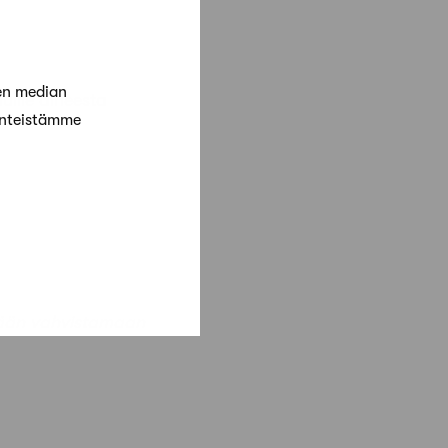
en median
ille aiheesta
änteistämme
ytään vahvistamaan