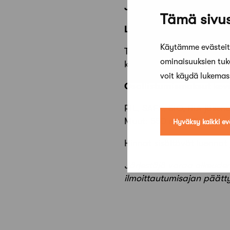
Järjestäjät:
RIL ja SAFA
Tämä sivus
Lisätiedot koulutuksest
Käytämme evästeitä
Tämä päivityskoulutus on
ominaisuuksien tu
kiinnostuneille.
voit käydä lukema
Osallistumismaksut kev
RIL, SAFA, SIO, RIA jäsene
Muut: 550 eur + 24 % alv.
Hyväksy kaikki ev
Hinnat sisältävät luennot 
Järjestäjä varaa oikeude
ilmoittautumisajan päättym