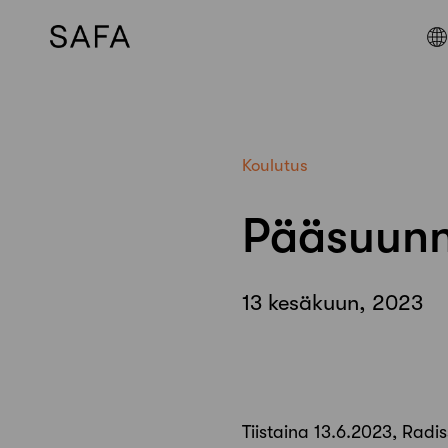
Skip
to
content
Koulutus
Pääsuunni
13 kesäkuun, 2023
Tiistaina 13.6.2023, Radi