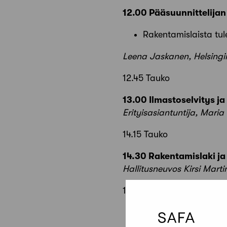
12.00 Pääsuunnittelija
Rakentamislaista tu
Leena Jaskanen, Helsingi
12.45 Tauko
13.00 Ilmastoselvitys j
Erityisasiantuntija, Maria
14.15 Tauko
14.30 Rakentamislaki ja
Hallitusneuvos Kirsi Mart
16.30 Tilaisuus päättyy