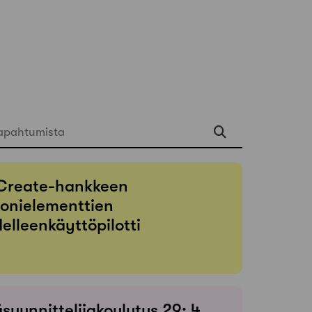
apahtumista
Create-hankkeen
onielementtien
elleenkäyttöpilotti
suunnittelijakoulutus 29: 4.