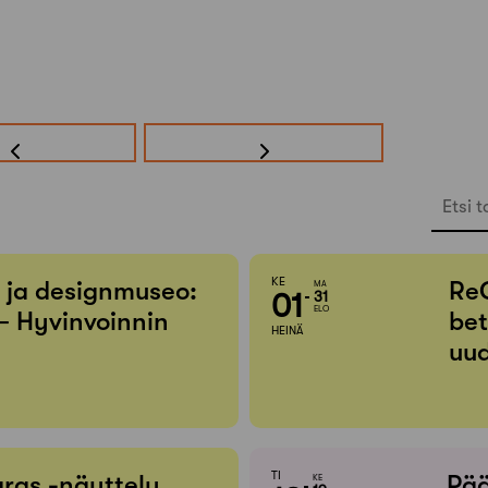
Etsi t
KE
- ja designmuseo:
Re
MA
01
31
ELO
– Hyvinvoinnin
bet
HEINÄ
uud
TI
ras -näyttely
Pää
KE