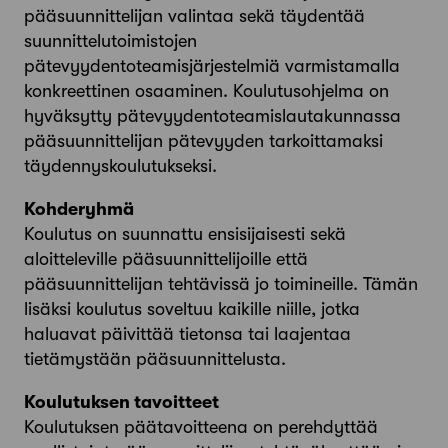
pääsuunnittelijan valintaa sekä täydentää
suunnittelutoimistojen
pätevyydentoteamisjärjestelmiä varmistamalla
konkreettinen osaaminen. Koulutusohjelma on
hyväksytty pätevyydentoteamislautakunnassa
pääsuunnittelijan pätevyyden tarkoittamaksi
täydennyskoulutukseksi.
Kohderyhmä
Koulutus on suunnattu ensisijaisesti sekä
aloitteleville pääsuunnittelijoille että
pääsuunnittelijan tehtävissä jo toimineille. Tämän
lisäksi koulutus soveltuu kaikille niille, jotka
haluavat päivittää tietonsa tai laajentaa
tietämystään pääsuunnittelusta.
Koulutuksen tavoitteet
Koulutuksen päätavoitteena on perehdyttää