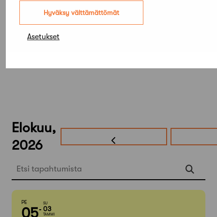
Lisätiedot pätevyydestä:
pia.selroos@safa.fi
tai
Hyväksy välttämättömät
p. (09) 5844 4204
Asetukset
Elokuu,
2026
Etsi tapahtumista
PE
SU
05
03
TAMMI