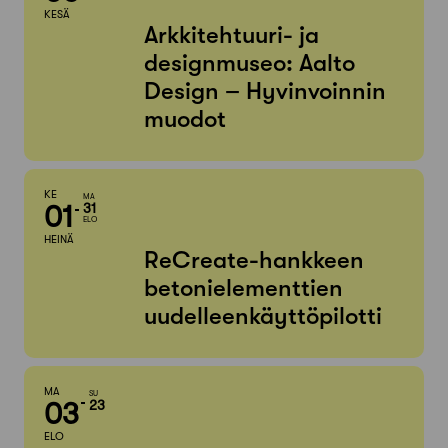
KESÄ
Arkkitehtuuri- ja
designmuseo: Aalto
Design – Hyvinvoinnin
muodot
KE
MA
01
31
ELO
HEINÄ
ReCreate-hankkeen
betonielementtien
uudelleenkäyttöpilotti
MA
SU
03
23
ELO