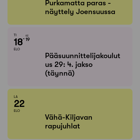
Purkamatta paras -
näyttely Joensuussa
TI
KE
18
19
ELO
Pääsuunnittelijakoulut
us 29: 4. jakso
(täynnä)
LA
22
ELO
Vähä-Kiljavan
rapujuhlat