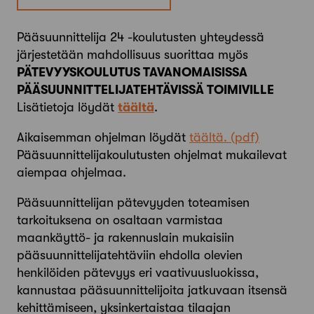
Pääsuunnittelija 24 -koulutusten yhteydessä
järjestetään mahdollisuus suorittaa myös
PÄTEVYYSKOULUTUS TAVANOMAISISSA
PÄÄSUUNNITTELIJATEHTÄVISSÄ TOIMIVILLE
Lisätietoja löydät
täältä
.
Aikaisemman ohjelman löydät
täältä.
Pääsuunnittelijakoulutusten ohjelmat mukailevat
aiempaa ohjelmaa.
Pääsuunnittelijan pätevyyden toteamisen
tarkoituksena on osaltaan varmistaa
maankäyttö- ja rakennuslain mukaisiin
pääsuunnittelijatehtäviin ehdolla olevien
henkilöiden pätevyys eri vaativuusluokissa,
kannustaa pääsuunnittelijoita jatkuvaan itsensä
kehittämiseen, yksinkertaistaa tilaajan