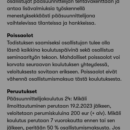
osallistujat pääsuunnittelijan tehtäväkenttään ja
antaa lisävalmiuksia työskennellä
menestyksekkäästi pääsuunnittelijana
vaihtelevissa tilanteissa ja hankkeissa.
Poissaolot
Todistuksen saamiseksi osallistujan tulee olla
läsnä kaikkina koulutuspäivinä sekä osallistua
seminaarityön tekoon. Mahdolliset poissaolot voi
korvata seuraavan koulutuksen yhteydessä,
veloituksesta sovitaan erikseen. Poissaolot eivät
vähennä osallistumismaksua tästä koulutuksesta.
Peruutukset
Pääsuunnittelijakoulutus 24: Mikäli
ilmoittautuminen perutaan 19.2.2023 jälkeen,
veloitetaan perumiskuluina 200 eur (+ alv). Mikäli
koulutus perutaan 7 vuorokautta ennen tai sen
jälkeen, peritään 50 % osallistumismaksusta. Jos