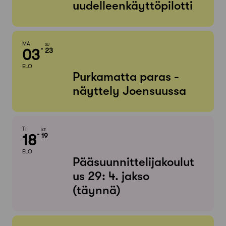
uudelleenkäyttöpilotti
MA
SU
03
23
ELO
Purkamatta paras -
näyttely Joensuussa
TI
KE
18
19
ELO
Pääsuunnittelijakoulut
us 29: 4. jakso
(täynnä)