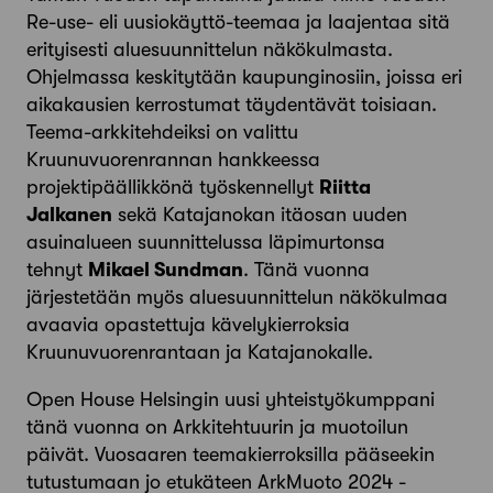
Re-use- eli uusiokäyttö-teemaa ja laajentaa sitä
erityisesti aluesuunnittelun näkökulmasta.
Ohjelmassa keskitytään kaupunginosiin, joissa eri
aikakausien kerrostumat täydentävät toisiaan.
Teema-arkkitehdeiksi on valittu
Kruunuvuorenrannan hankkeessa
projektipäällikkönä työskennellyt
Riitta
Jalkanen
sekä Katajanokan itäosan uuden
asuinalueen suunnittelussa läpimurtonsa
tehnyt
Mikael Sundman
. Tänä vuonna
järjestetään myös aluesuunnittelun näkökulmaa
avaavia opastettuja kävelykierroksia
Kruunuvuorenrantaan ja Katajanokalle.
Open House Helsingin uusi yhteistyökumppani
tänä vuonna on Arkkitehtuurin ja muotoilun
päivät. Vuosaaren teemakierroksilla pääseekin
tutustumaan jo etukäteen ArkMuoto 2024 -