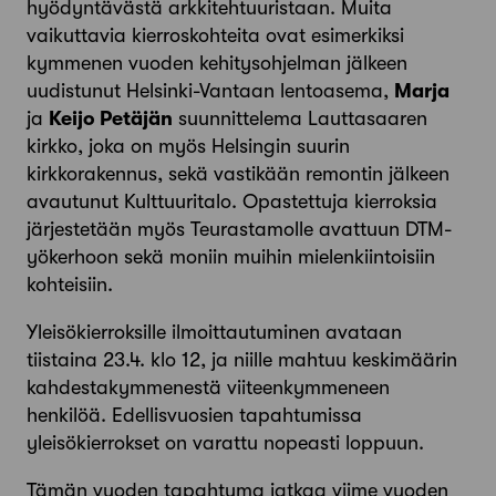
hyödyntävästä arkkitehtuuristaan. Muita
vaikuttavia kierroskohteita ovat esimerkiksi
kymmenen vuoden kehitysohjelman jälkeen
uudistunut Helsinki-Vantaan lentoasema,
Marja
ja
Keijo Petäjän
suunnittelema Lauttasaaren
kirkko, joka on myös Helsingin suurin
kirkkorakennus, sekä vastikään remontin jälkeen
avautunut Kulttuuritalo. Opastettuja kierroksia
järjestetään myös Teurastamolle avattuun DTM-
yökerhoon sekä moniin muihin mielenkiintoisiin
kohteisiin.
Yleisökierroksille ilmoittautuminen avataan
tiistaina 23.4. klo 12, ja niille mahtuu keskimäärin
kahdestakymmenestä viiteenkymmeneen
henkilöä. Edellisvuosien tapahtumissa
yleisökierrokset on varattu nopeasti loppuun.
Tämän vuoden tapahtuma jatkaa viime vuoden