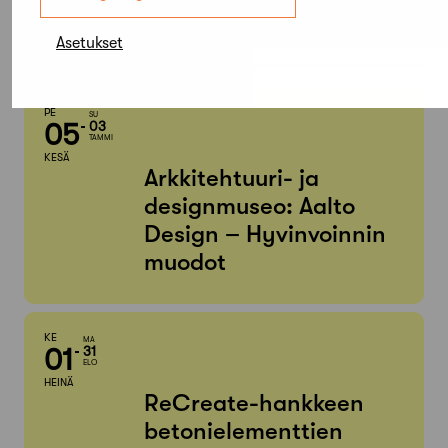
Etsi tapahtumista
Asetukset
PE
SU
05
03
TAMMI
KESÄ
Arkkitehtuuri- ja
designmuseo: Aalto
Design – Hyvinvoinnin
muodot
KE
MA
01
31
ELO
HEINÄ
ReCreate-hankkeen
betonielementtien