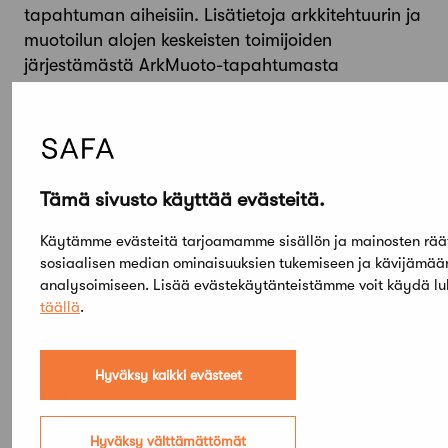
tapahtuman aiheisiin. Lisätietoja arkkitehtuurin ja
muotoilun alojen keskeisten toimijoiden
järjestämästä ArkMuoto-tapahtumasta
löytyy
täältä
.
Ohjelma ja yleisökierrosten aikataulut
ilmoittautumisineen löytyvät tapahtuman
verkkosivuilta
.
Tämä sivusto käyttää evästeitä.
Käytämme evästeitä tarjoamamme sisällön ja mainosten rää
sosiaalisen median ominaisuuksien tukemiseen ja kävijämä
analysoimiseen. Lisää evästekäytänteistämme voit käydä l
täällä
.
Hyväksy kaikki evästeet
Elokuu,
2026
Hyväksy välttämättömät