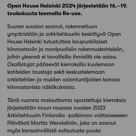
Open House Helsinki 2024 järjestetään 16.–19.
toukokuuta teemalla Re-use.
Suuren suosion saanut, rakennettuun
ympäristöön ja arkkitehtuuriin keskittyvä Open
House Helsinki tutustuttaa kaupunkilaiset
kiinnostaviin ja monipuolisiin rakennuskohteisiin,
joihin yleensä ei tavallisilla ihmisillä ole asiaa.
Osallistujat pääsevät kierroksilla kuulemaan
kohteiden taustoja sekä keskustelemaan
arkkitehtien ja muiden asiantuntijoiden kanssa
kiinnostavista näkökulmista.
Tänä vuonna maksuttomia opastettuja kierroksia
järjestetään muun muassa vuoden 2023
Arkkitehtuurin Finlandia -palkinnon voittaneeseen
Päiväkoti Martta Wendeliniin, joka on saanut
myös kansainvälistä suitsutusta puuta