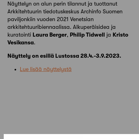
Näyttelyn on alun perin tilannut ja tuottanut
Arkkitehtuurin tiedotuskeskus Archinfo Suomen
paviljonkiin vuoden 2021 Venetsian
arkkitehtuuribiennaalissa. Alkuperäisidea ja
kuratointi
Laura Berger
,
Philip Tidwell
ja
Kristo
Vesikansa
.
Näyttely on esillä Lustossa 28.4.-3.9.2023.
Lue lisää näyttelystä
Elokuu,