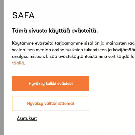
2026
Etsi tapahtumista
Tämä sivusto käyttää evästeitä.
Käytämme evästeitä tarjoamamme sisällön ja mainosten rää
PE
SU
sosiaalisen median ominaisuuksien tukemiseen ja kävijämä
05
03
TAMMI
analysoimiseen. Lisää evästekäytänteistämme voit käydä l
KESÄ
täällä
.
Arkkitehtuuri- ja
designmuseo: Aalto
Design – Hyvinvoinnin
Hyväksy kaikki evästeet
muodot
Hyväksy välttämättömät
KE
MA
01
31
Asetukset
ELO
HEINÄ
ReCreate-hankkeen