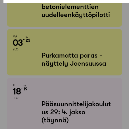
betonielementtien
uudelleenkäyttöpilotti
MA
SU
03
23
ELO
Purkamatta paras -
näyttely Joensuussa
TI
KE
18
19
ELO
Pääsuunnittelijakoulut
us 29: 4. jakso
(täynnä)