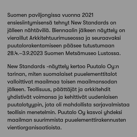
Suomen paviljongissa vuonna 2021
ensiesiintymisensä tehnyt New Standards on
jälleen nähtävillä. Biennaalin jälkeen näyttely on
vieraillut Arkkitehtuurimuseossa ja seuraavaksi
puutalorakentamiseen pääsee tutustumaan
28.4.–3.9.2023 Suomen Metsämuseo Lustossa.
New Standards -näyttely kertoo Puutalo Oy:n
tarinan, miten suomalaiset puuelementtitalot
valloittivat maailmaa toisen maailmansodan
jälkeen. Teollisuus, päättäjät ja arkkitehdit
yhdistivät voimansa ja kehittivät uudenlaisen
puutalotyypin, jota oli mahdollista sarjavalmistaa
teollisin menetelmin. Puutalo Oy kasvoi yhdeksi
maailman suurimmista puuelementtirakennusten
vientiorganisaatioista.