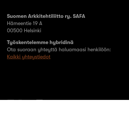
Suomen Arkkitehtiliitto ry. SAFA
Hämeentie 19 A
00500 Helsinki
Työskentelemme hybridinä
Ota suoraan yhteyttä haluamaasi henkilöön:
Kaikki yhteystiedot
© SAFA ry 2026
Tietosuoja
Evästeet
MEOM