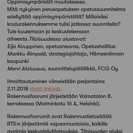
Oppimisympäristöt muutoksessa.
Mitä nykyinen perusopetuksen opetussuunnitelma
edellyttää oppimisympäristöltä? Millaisiksi
koulurakennuksemme tulisi jatkossa suunnitella?
Tule kuulemaan ja keskustelemaan
aiheesta.
Tilaisuudessa alustavat:
Eija Kauppinen
, opetusneuvos, Opetushallitus
Markku Rimpelä
, strategiajohtaja, Hämeenlinnan
kaupunki
Mervi Alaluusua
, suunnittelupäällikkö, FCG Oy
Ilmoittautuminen viimeistään perjantaina
2.11.2018
tästä linkistä
.
Rakennusfoorumi järjestetään Voimatalon 8.
kerroksessa (Malminkatu 16 A, Helsinki).
Rakennusfoorumit ovat Rakennustietosäätiö
RTS:n järjestämiä vapaamuotoisia, kaikille
avoimia keskustelutilaisuuksia. Tilaisuuden aluksi