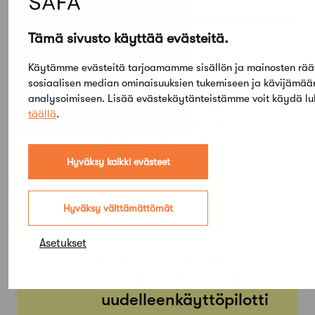
Tämä sivusto käyttää evästeitä.
PE
SU
05
03
Käytämme evästeitä tarjoamamme sisällön ja mainosten rää
TAMMI
sosiaalisen median ominaisuuksien tukemiseen ja kävijämä
KESÄ
analysoimiseen. Lisää evästekäytänteistämme voit käydä l
Arkkitehtuuri- ja
täällä
.
designmuseo: Aalto
Design – Hyvinvoinnin
muodot
Hyväksy kaikki evästeet
Hyväksy välttämättömät
KE
MA
01
31
ELO
Asetukset
HEINÄ
ReCreate-hankkeen
betonielementtien
uudelleenkäyttöpilotti