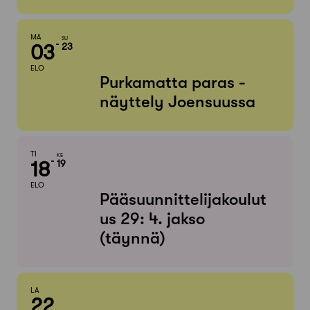
MA
SU
03
23
ELO
Purkamatta paras -
näyttely Joensuussa
TI
KE
18
19
ELO
Pääsuunnittelijakoulut
us 29: 4. jakso
(täynnä)
LA
22