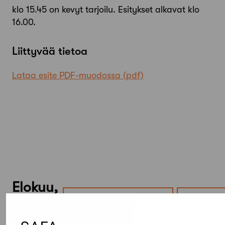
klo 15.45 on kevyt tarjoilu. Esitykset alkavat klo
16.00.
Liittyvää tietoa
Lataa esite PDF-muodossa
Elokuu,
2026
Etsi tapahtumista