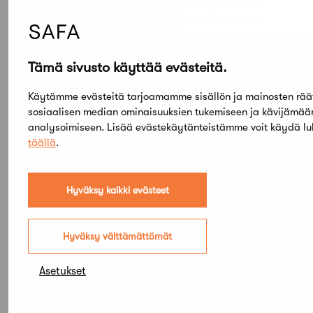
mahdollisimman monipuolinen. Ilmoittaudu
mukaan keskusteluun:
ilona.hilden
mfa.fi
Lisätiedot
Tämä sivusto käyttää evästeitä.
Reetta Heiskanen
väliaikainen johtaja, Arkkitehtuurimuseo
Käytämme evästeitä tarjoamamme sisällön ja mainosten rää
puh. 050 5449 094
sosiaalisen median ominaisuuksien tukemiseen ja kävijämä
reetta.heiskanen
mfa.fi
analysoimiseen. Lisää evästekäytänteistämme voit käydä l
täällä
.
Liittyvää tietoa
Hyväksy kaikki evästeet
Lataa esite PDF-muodossa
Hyväksy välttämättömät
Asetukset