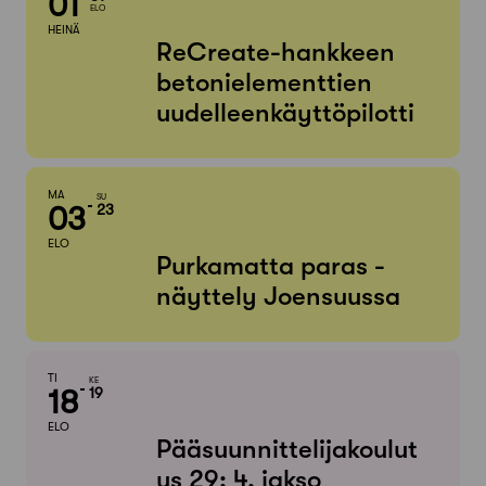
01
ELO
HEINÄ
ReCreate-hankkeen
betonielementtien
uudelleenkäyttöpilotti
MA
SU
03
23
ELO
Purkamatta paras -
näyttely Joensuussa
TI
KE
18
19
ELO
Pääsuunnittelijakoulut
us 29: 4. jakso