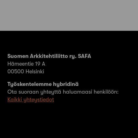
Suomen Arkkitehtiliitto ry. SAFA
Hämeentie 19 A
00500 Helsinki
Työskentelemme hybridinä
Ota suoraan yhteyttä haluamaasi henkilöön:
Kaikki yhteystiedot