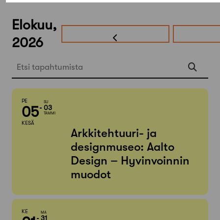
Elokuu,
2026
Etsi tapahtumista
PE
SU
05
03
TAMMI
KESÄ
Arkkitehtuuri- ja
designmuseo: Aalto
Design – Hyvinvoinnin
muodot
KE
MA
31