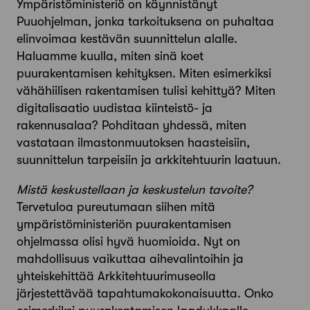
Ympäristöministeriö on käynnistänyt
Puuohjelman, jonka tarkoituksena on puhaltaa
elinvoimaa kestävän suunnittelun alalle.
Haluamme kuulla, miten sinä koet
puurakentamisen kehityksen. Miten esimerkiksi
vähähiilisen rakentamisen tulisi kehittyä? Miten
digitalisaatio uudistaa kiinteistö- ja
rakennusalaa? Pohditaan yhdessä, miten
vastataan ilmastonmuutoksen haasteisiin,
suunnittelun tarpeisiin ja arkkitehtuurin laatuun.
Mistä keskustellaan ja keskustelun tavoite?
Tervetuloa pureutumaan siihen mitä
ympäristöministeriön puurakentamisen
ohjelmassa olisi hyvä huomioida. Nyt on
mahdollisuus vaikuttaa aihevalintoihin ja
yhteiskehittää Arkkitehtuurimuseolla
järjestettävää tapahtumakokonaisuutta. Onko