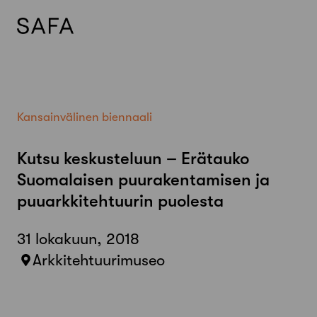
Skip
to
content
Kansainvälinen biennaali
Kutsu keskusteluun – Erätauko
Suomalaisen puurakentamisen ja
puuarkkitehtuurin puolesta
31 lokakuun, 2018
Arkkitehtuurimuseo