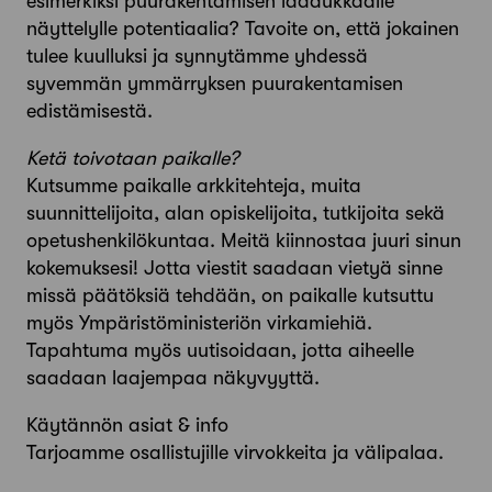
esimerkiksi puurakentamisen laadukkaalle
näyttelylle potentiaalia? Tavoite on, että jokainen
tulee kuulluksi ja synnytämme yhdessä
syvemmän ymmärryksen puurakentamisen
edistämisestä.
Ketä toivotaan paikalle?
Kutsumme paikalle arkkitehteja, muita
suunnittelijoita, alan opiskelijoita, tutkijoita sekä
opetushenkilökuntaa. Meitä kiinnostaa juuri sinun
kokemuksesi! Jotta viestit saadaan vietyä sinne
missä päätöksiä tehdään, on paikalle kutsuttu
myös Ympäristöministeriön virkamiehiä.
Tapahtuma myös uutisoidaan, jotta aiheelle
saadaan laajempaa näkyvyyttä.
Käytännön asiat & info
Tarjoamme osallistujille virvokkeita ja välipalaa.