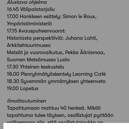
Alustava ohjelma
16.45 Välipalatarjoilu
17.00 Hankkeen esittely: Simon le Roux,
Ympäristöministeriö
17.15 Avauspuheenvuorot:
Historiasta perspektiiviä: Juhana Lahti,
Arkkitehtuurimuseo
Metsät ja vuorovaikutus, Pekka Äänismaa,
Suomen Metsämuseo Lusto
17.30 Yhteinen keskustelu
18.00 Pienryhmätyöskentely Learning Café
18.30 Syvemmän ymmärryksen yhteenveto
19.00 Lopetus
Ilmoittautuminen
Tapahtumaan mahtuu 40 henkeä. Mikäli
tapahtuma tulee täyteen, osallistujat pyritään
valitsemaan niin, että osallistujajoukko on