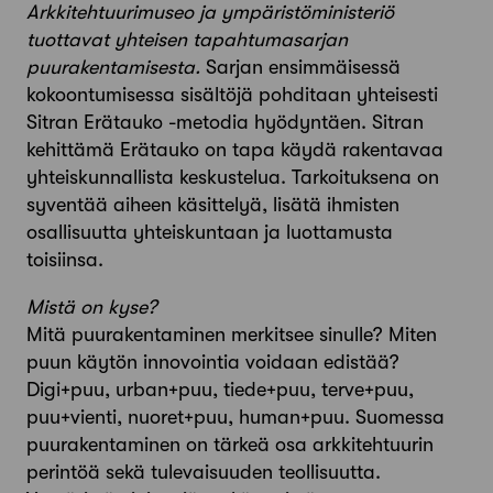
Arkkitehtuurimuseo ja ympäristöministeriö
tuottavat yhteisen tapahtumasarjan
puurakentamisesta.
Sarjan ensimmäisessä
kokoontumisessa sisältöjä pohditaan yhteisesti
Sitran Erätauko -metodia hyödyntäen. Sitran
kehittämä Erätauko on tapa käydä rakentavaa
yhteiskunnallista keskustelua. Tarkoituksena on
syventää aiheen käsittelyä, lisätä ihmisten
osallisuutta yhteiskuntaan ja luottamusta
toisiinsa.
Mistä on kyse?
Mitä puurakentaminen merkitsee sinulle? Miten
puun käytön innovointia voidaan edistää?
Digi+puu, urban+puu, tiede+puu, terve+puu,
puu+vienti, nuoret+puu, human+puu. Suomessa
puurakentaminen on tärkeä osa arkkitehtuurin
perintöä sekä tulevaisuuden teollisuutta.