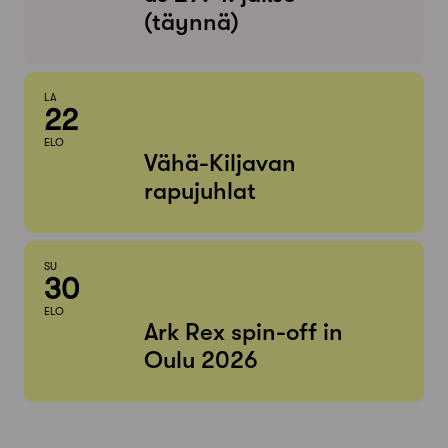
(täynnä)
LA
22
ELO
Vähä-Kiljavan
rapujuhlat
SU
30
ELO
Ark Rex spin-off in
Oulu 2026