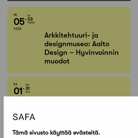
PE
SU
05
03
TAMMI
KESÄ
Arkkitehtuuri- ja
designmuseo: Aalto
Design – Hyvinvoinnin
muodot
KE
MA
01
31
ELO
HEINÄ
ReCreate-hankkeen
betonielementtien
uudelleenkäyttöpilotti
Tämä sivusto käyttää evästeitä.