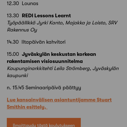
12.30 Lounas
13.30
REDI Lessons Learnt
Työpäällikkö Jyrki Kanto, Majakka ja Loisto, SRV
Rakennus Oy
14.30 Iltapäivän kahvitori
15.00
Jyväskylän keskustan korkean
rakentamisen visiosuunnitelma
Kaupunginarkkitehti Leila Strömberg, Jyväskylän
kaupunki
n. 15.45 Seminaaripäivä päättyy
Lue kansainvälisen asiantuntijamme Stuart
Smithin esittely.
Ilmoittaudu tästä koulutukseen