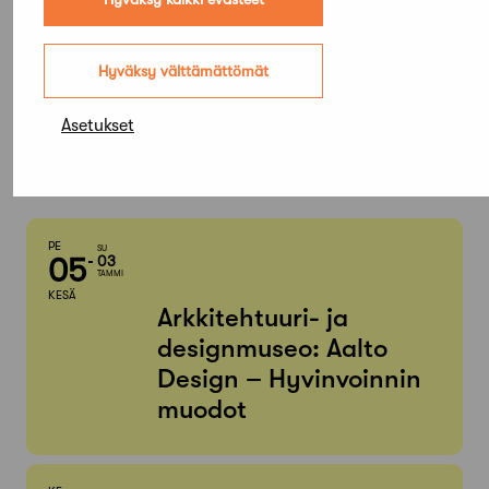
Elokuu,
Hyväksy välttämättömät
2026
Asetukset
Etsi tapahtumista
PE
SU
05
03
TAMMI
KESÄ
Arkkitehtuuri- ja
designmuseo: Aalto
Design – Hyvinvoinnin
muodot