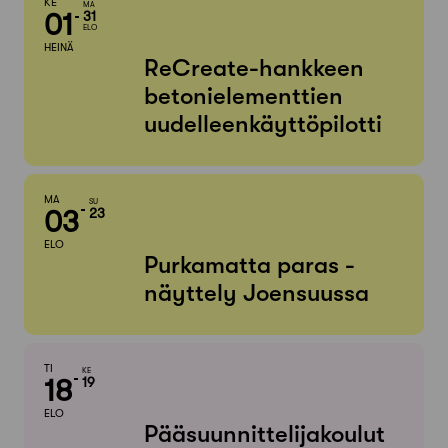
KE
MA
01
31
ELO
HEINÄ
ReCreate-hankkeen
betonielementtien
uudelleenkäyttöpilotti
MA
SU
03
23
ELO
Purkamatta paras -
näyttely Joensuussa
TI
KE
18
19
ELO
Pääsuunnittelijakoulut