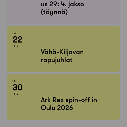
us 29: 4. jakso
(täynnä)
LA
22
ELO
Vähä-Kiljavan
rapujuhlat
SU
30
ELO
Ark Rex spin-off in
Oulu 2026