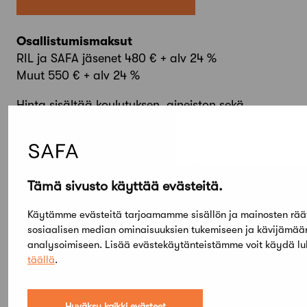
Osallistumismaksut
RIL ja SAFA jäsenet 480 € + alv 24 %
Muut 550 € + alv 24 %
Hinta sisältää koulutuksen, aineiston sekä
ohjelmaan merkityt tarjoilut.
Lisätietoja
Elina Rantakallio, p. 050 520 1168,
Tämä sivusto käyttää evästeitä.
elina.rantakallio@ril.fi
Korkea rakentaminen 2019 -sivut
Käytämme evästeitä tarjoamamme sisällön ja mainosten rää
sosiaalisen median ominaisuuksien tukemiseen ja kävijämä
analysoimiseen. Lisää evästekäytänteistämme voit käydä l
täällä
.
Hyväksy kaikki evästeet