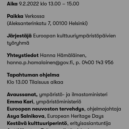
Aika
9.2.2022 klo 13.00 – 15.00
Paikka
Verkossa
(Aleksanterinkatu 7, 00100 Helsinki)
Järjestäjä
Euroopan kulttuuriympäristöpäivien
työryhmä
Yhteystiedot
Hanna Hämäläinen,
hanna.p.hamalainen@gov.fi, p. 0400 143 956
Tapahtuman ohjelma
Klo 13.00 Tilaisuus alkaa
Avaussanat,
ympäristö- ja ilmastoministeri
Emma Kari
, ympäristöministeriö
Euroopan neuvoston tervehdys
, ohjelmajohtaja
Asya Salnikova
, European Heritage Days
Kestävä kulttuuriperintö
, erityisasiantuntija