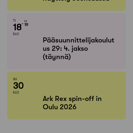
TI
KE
18
19
ELO
Pääsuunnittelijakoulut
us 29: 4. jakso
(täynnä)
SU
30
ELO
Ark Rex spin-off in
Oulu 2026