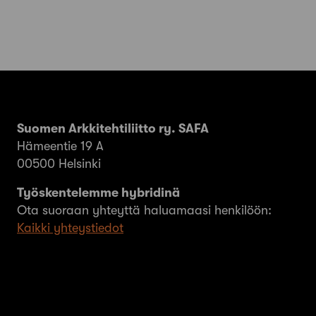
Suomen Arkkitehtiliitto ry. SAFA
Hämeentie 19 A
00500 Helsinki
Työskentelemme hybridinä
Ota suoraan yhteyttä haluamaasi henkilöön:
Kaikki yhteystiedot