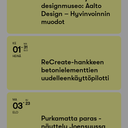
designmuseo: Aalto
Design – Hyvinvoinnin
muodot
KE
MA
01
31
ELO
HEINÄ
ReCreate-hankkeen
betonielementtien
uudelleenkäyttöpilotti
MA
SU
03
23
ELO
Purkamatta paras -
näyttely Joensuussa