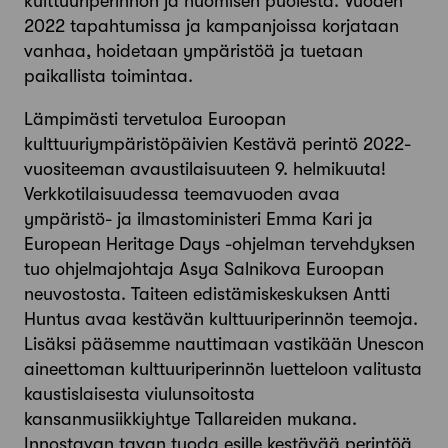
kulttuuriperinnön ja huomisen puolesta. Vuoden
2022 tapahtumissa ja kampanjoissa korjataan
vanhaa, hoidetaan ympäristöä ja tuetaan
paikallista toimintaa.
Lämpimästi tervetuloa Euroopan
kulttuuriympäristöpäivien Kestävä perintö 2022-
vuositeeman avaustilaisuuteen 9. helmikuuta!
Verkkotilaisuudessa teemavuoden avaa
ympäristö- ja ilmastoministeri Emma Kari ja
European Heritage Days -ohjelman tervehdyksen
tuo ohjelmajohtaja Asya Salnikova Euroopan
neuvostosta. Taiteen edistämiskeskuksen Antti
Huntus avaa kestävän kulttuuriperinnön teemoja.
Lisäksi pääsemme nauttimaan vastikään Unescon
aineettoman kulttuuriperinnön luetteloon valitusta
kaustislaisesta viulunsoitosta
kansanmusiikkiyhtye Tallareiden mukana.
Innostavan tavan tuoda esille kestävää perintöä