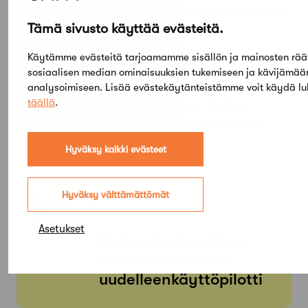
Tämä sivusto käyttää evästeitä.
PE
SU
05
03
Käytämme evästeitä tarjoamamme sisällön ja mainosten rää
TAMMI
sosiaalisen median ominaisuuksien tukemiseen ja kävijämä
KESÄ
Arkkitehtuuri- ja
analysoimiseen. Lisää evästekäytänteistämme voit käydä l
designmuseo: Aalto
täällä
.
Design – Hyvinvoinnin
muodot
Hyväksy kaikki evästeet
Hyväksy välttämättömät
KE
MA
01
31
ELO
HEINÄ
Asetukset
ReCreate-hankkeen
betonielementtien
uudelleenkäyttöpilotti