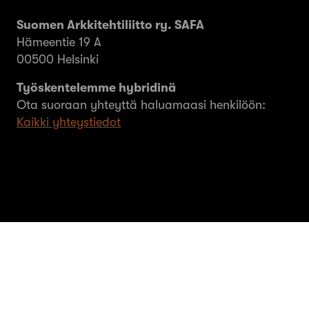
Suomen Arkkitehtiliitto ry. SAFA
Hämeentie 19 A
00500 Helsinki
Työskentelemme hybridinä
Ota suoraan yhteyttä haluamaasi henkilöön:
Kaikki yhteystiedot
© SAFA ry 2026
Tietosuoja
Evästeet
MEOM