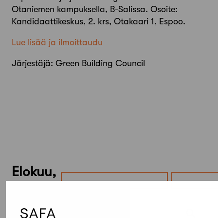
Otaniemen kampuksella, B-Salissa. Osoite:
Kandidaattikeskus, 2. krs, Otakaari 1, Espoo.
Lue lisää ja ilmoittaudu
Järjestäjä: Green Building Council
Elokuu,
2026
Etsi tapahtumista