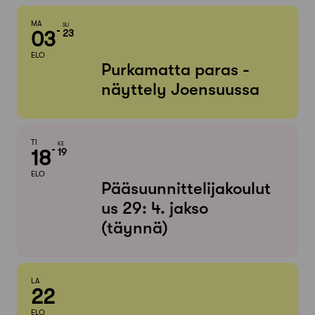
MA
SU
03
23
ELO
Purkamatta paras -
näyttely Joensuussa
TI
KE
18
19
ELO
Pääsuunnittelijakoulut
us 29: 4. jakso
(täynnä)
LA
22
ELO