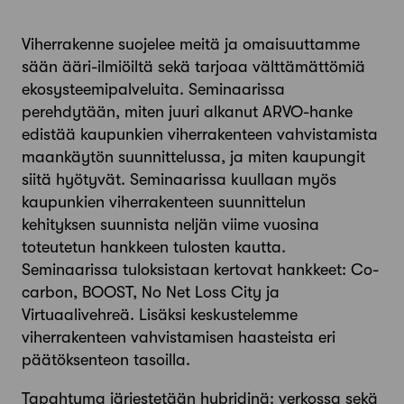
Viherrakenne suojelee meitä ja omaisuuttamme
sään ääri-ilmiöiltä sekä tarjoaa välttämättömiä
ekosysteemipalveluita. Seminaarissa
perehdytään, miten juuri alkanut ARVO-hanke
edistää kaupunkien viherrakenteen vahvistamista
maankäytön suunnittelussa, ja miten kaupungit
siitä hyötyvät. Seminaarissa kuullaan myös
kaupunkien viherrakenteen suunnittelun
kehityksen suunnista neljän viime vuosina
toteutetun hankkeen tulosten kautta.
Seminaarissa tuloksistaan kertovat hankkeet: Co-
carbon, BOOST, No Net Loss City ja
Virtuaalivehreä. Lisäksi keskustelemme
viherrakenteen vahvistamisen haasteista eri
päätöksenteon tasoilla.
Tapahtuma järjestetään hybridinä: verkossa sekä