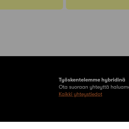
Työskentelemme hybridinä
Ota suoraan yhteyttä haluama
Kaikki yhteystiedot