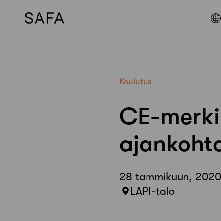
Skip
to
content
Koulutus
CE-merkin
ajankohta
28 tammikuun, 2020
LAPI-talo