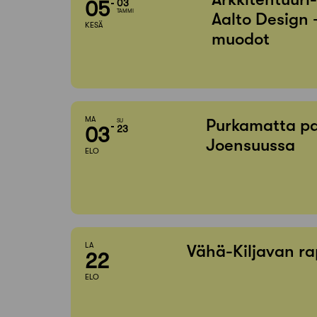
05
03
TAMMI
Aalto Design 
KESÄ
muodot
MA
Purkamatta pa
SU
03
23
Joensuussa
ELO
LA
Vähä-Kiljavan ra
22
ELO