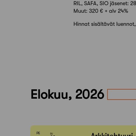
RIL, SAFA, SIO jäsenet: 2
Muut: 320 € + alv 24%
Hinnat sisältävät luennot,
Elokuu, 2026
PE
Arkkitehtuuri
SU