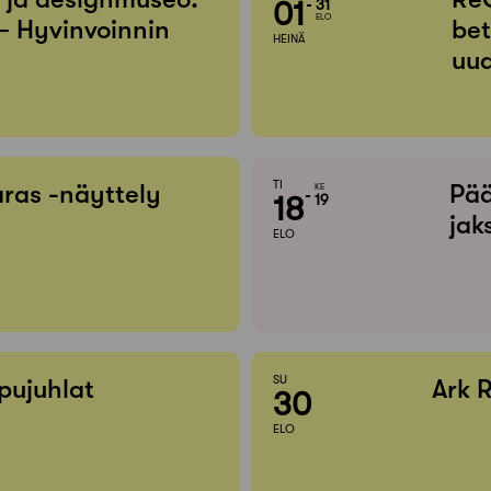
01
31
ELO
– Hyvinvoinnin
bet
HEINÄ
uud
TI
ras -näyttely
Pää
KE
18
19
jak
ELO
SU
pujuhlat
Ark 
30
ELO