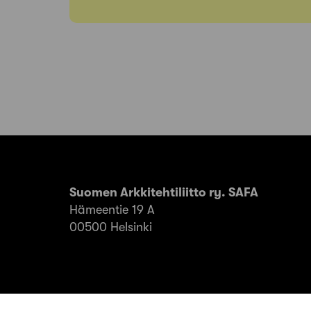
Suomen Arkkitehtiliitto ry. SAFA
Hämeentie 19 A
00500 Helsinki