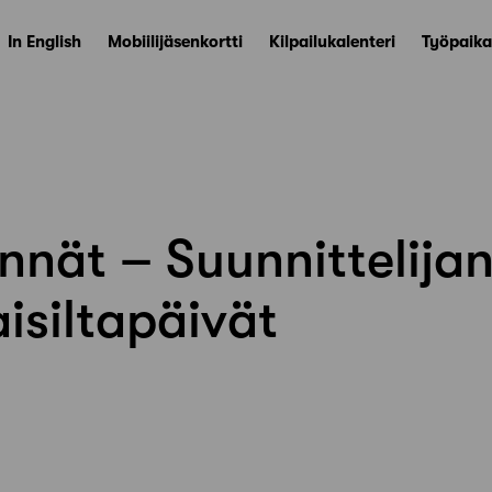
In English
Mobiilijäsenkortti
Kilpailukalenteri
Työpaika
nät – Suunnittelija
isiltapäivät