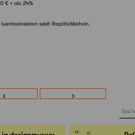
80 € + alv 24%
 luentoaineiston sekä iltapäiväkahvin.
Etsi t
KE
- ja designmuseo:
Re
MA