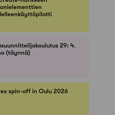
onielementtien
elleenkäyttöpilotti
suunnittelijakoulutus 29: 4.
so (täynnä)
Rex spin-off in Oulu 2026