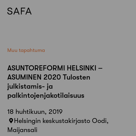
Skip
to
content
Muu tapahtuma
ASUNTOREFORMI HELSINKI –
ASUMINEN 2020 Tulosten
julkistamis- ja
palkintojenjakotilaisuus
18 huhtikuun, 2019
Helsingin keskustakirjasto Oodi,
Maijansali