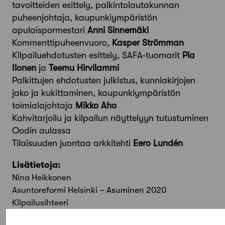
tavoitteiden esittely, palkintolautakunnan
puheenjohtaja, kaupunkiympäristön
apulaispormestari
Anni Sinnemäki
Kommenttipuheenvuoro,
Kasper Strömman
Kilpailuehdotusten esittely, SAFA-tuomarit
Pia
Ilonen
ja
Teemu Hirvilammi
Palkittujen ehdotusten julkistus, kunniakirjojen
jako ja kukittaminen, kaupunkiympäristön
toimialajohtaja
Mikko Aho
Kahvitarjoilu ja kilpailun näyttelyyn tutustuminen
Oodin aulassa
Tilaisuuden juontaa arkkitehti
Eero Lundén
Lisätietoja:
Nina Heikkonen
Asuntoreformi Helsinki – Asuminen 2020
Kilpailusihteeri
asuntoreformi2020@alvaraalto.fi