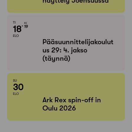
näyttely Joensuussa
TI
KE
18
19
ELO
Pääsuunnittelijakoulut
us 29: 4. jakso
(täynnä)
SU
30
ELO
Ark Rex spin-off in
Oulu 2026