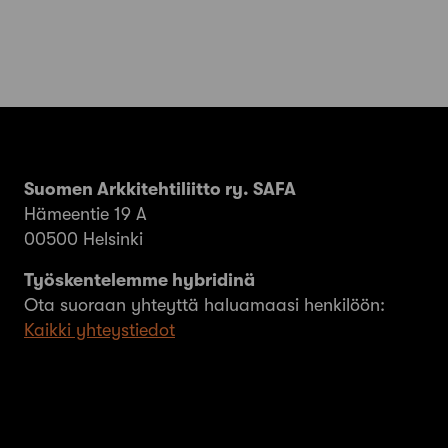
Suomen Arkkitehtiliitto ry. SAFA
Hämeentie 19 A
00500 Helsinki
Työskentelemme hybridinä
Ota suoraan yhteyttä haluamaasi henkilöön:
Kaikki yhteystiedot