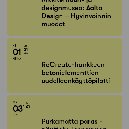
designmuseo: Aalto
Design – Hyvinvoinnin
muodot
KE
MA
01
31
ELO
HEINÄ
ReCreate-hankkeen
betonielementtien
uudelleenkäyttöpilotti
MA
SU
03
23
ELO
Purkamatta paras -