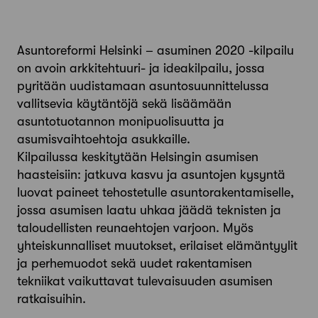
Asuntoreformi Helsinki – asuminen 2020 -kilpailu
on avoin arkkitehtuuri- ja ideakilpailu, jossa
pyritään uudistamaan asuntosuunnittelussa
vallitsevia käytäntöjä sekä lisäämään
asuntotuotannon monipuolisuutta ja
asumisvaihtoehtoja asukkaille.
Kilpailussa keskitytään Helsingin asumisen
haasteisiin: jatkuva kasvu ja asuntojen kysyntä
luovat paineet tehostetulle asuntorakentamiselle,
jossa asumisen laatu uhkaa jäädä teknisten ja
taloudellisten reunaehtojen varjoon. Myös
yhteiskunnalliset muutokset, erilaiset elämäntyylit
ja perhemuodot sekä uudet rakentamisen
tekniikat vaikuttavat tulevaisuuden asumisen
ratkaisuihin.