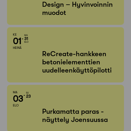
Design – Hyvinvoinnin
muodot
KE
MA
01
31
ELO
HEINÄ
ReCreate-hankkeen
betonielementtien
uudelleenkäyttöpilotti
MA
SU
03
23
ELO
Purkamatta paras -
näyttely Joensuussa