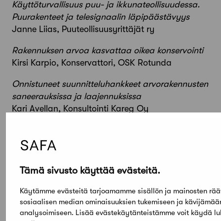
Käyttöturvallisuus puu- ja ikkunateollisuudessa.
Puurakenteet ja telesignaalin läpipäästävyys
Janne Liias, Puuteollisuusyrittäjät ry
Rakennuksen arvoa kasvattaa oikea konservointi
Kirsi Karpio, Konservattori, OSK Rotunda
Onnistuneet suunnitteluhankkeet arvorakennusten
saneerauksissa ja laajennuksissa
Kari Avellan, Konsultointi Kareg Oy
Keskustelua ja näyttelyyn tutustumista
17.00 Tilaisuuden päätös
Tämä sivusto käyttää evästeitä.
Liittyvää tietoa
Käytämme evästeitä tarjoamamme sisällön ja mainosten rää
sosiaalisen median ominaisuuksien tukemiseen ja kävijämä
Lataa esite PDF-muodossa
analysoimiseen. Lisää evästekäytänteistämme voit käydä l