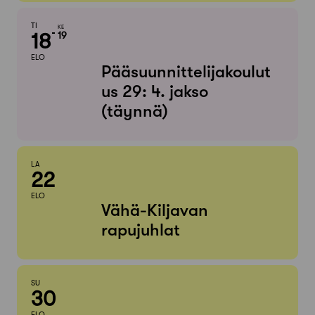
TI
KE
18
19
ELO
Pääsuunnittelijakoulut
us 29: 4. jakso
(täynnä)
LA
22
ELO
Vähä-Kiljavan
rapujuhlat
SU
30
ELO