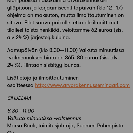
Monipuolisia näkökulmia arvorakennuksen
ylläpitoon ja korjaamiseen.Iltapäivän (klo 12—17)
ohjelma on maksuton, mutta ilmoittautuminen on
sitova. Ellet saavu paikalle, etkä ole ilmoittanut
tilallesi toista henkilöä, veloitamme 62 euroa (sis.
alv 24 %) järjestelykuluina.
Aamupäivän (klo 8.30—11.00) Vaikuta minuutissa
-valmennuksen hinta on 365, 80 euroa (sis. alv.
24 %). Hintaan sisältyy lounas.
Lisätietoja ja ilmoittautuminen
osoitteessa
http://www.arvorakennusseminaari.com
OHJELMA
8.30—11.00
Vaikuta minuutissa -valmennus
Marsa Bäck, toimitusjohtaja, Suomen Puheopisto