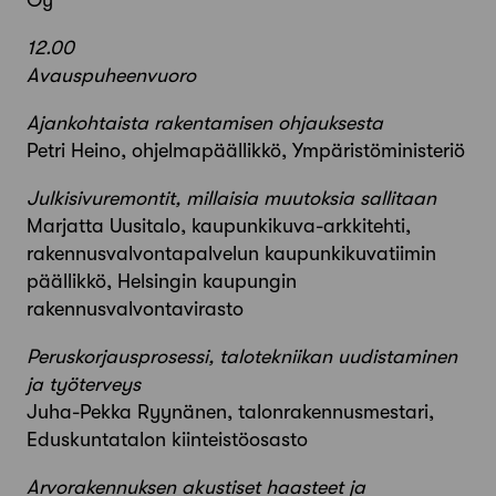
Oy
12.00
Avauspuheenvuoro
Ajankohtaista rakentamisen ohjauksesta
Petri Heino, ohjelmapäällikkö, Ympäristöministeriö
Julkisivuremontit, millaisia muutoksia sallitaan
Marjatta Uusitalo, kaupunkikuva-arkkitehti,
rakennusvalvontapalvelun kaupunkikuvatiimin
päällikkö, Helsingin kaupungin
rakennusvalvontavirasto
Peruskorjausprosessi, talotekniikan uudistaminen
ja työterveys
Juha-Pekka Ryynänen, talonrakennusmestari,
Eduskuntatalon kiinteistöosasto
Arvorakennuksen akustiset haasteet ja