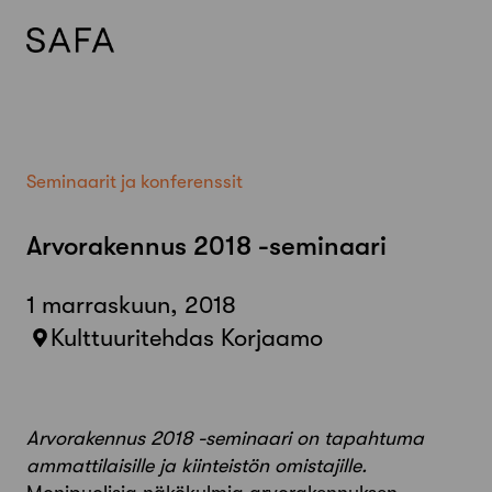
Skip
to
content
Seminaarit ja konferenssit
Arvorakennus 2018 -seminaari
1 marraskuun, 2018
Kulttuuritehdas Korjaamo
Arvorakennus 2018 -seminaari on tapahtuma
ammattilaisille ja kiinteistön omistajille.