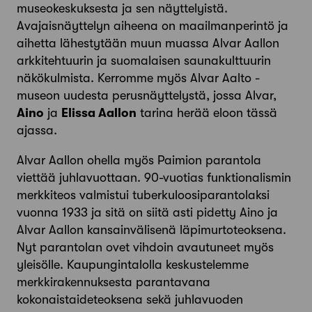
museokeskuksesta ja sen näyttelyistä.
Avajaisnäyttelyn aiheena on maailmanperintö ja
aihetta lähestytään muun muassa Alvar Aallon
arkkitehtuurin ja suomalaisen saunakulttuurin
näkökulmista. Kerromme myös Alvar Aalto -
museon uudesta perusnäyttelystä, jossa Alvar,
Aino
ja
Elissa Aallon
tarina herää eloon tässä
ajassa.
Alvar Aallon ohella myös Paimion parantola
viettää juhlavuottaan. 90-vuotias funktionalismin
merkkiteos valmistui tuberkuloosiparantolaksi
vuonna 1933 ja sitä on siitä asti pidetty Aino ja
Alvar Aallon kansainvälisenä läpimurtoteoksena.
Nyt parantolan ovet vihdoin avautuneet myös
yleisölle. Kaupungintalolla keskustelemme
merkkirakennuksesta parantavana
kokonaistaideteoksena sekä juhlavuoden