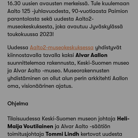
16.30 uusien avausten merkeissä. Tule kuulemaan
Aalto 125 -juhlavuodesta, 90-vuotiaasta Paimion
parantolasta sekä uudesta Aalto2-
museokeskuksesta, joka avautuu Jyväskylässä
toukokuussa 2023!
Uudessa
Aalto2-museokeskuksessa
yhdistyvät
kiinnostavalla tavalla kaksi
Alvar Aallon
suunnittelemaa rakennusta, Keski-Suomen museo
ja Alvar Aalto -museo. Museorakennusten
yhdistäminen on ollut alun perin arkkitehti Aallon
oma, visionäärinen ajatus.
Ohjelma
Tilaisuudessa Keski-Suomen museon johtaja
Heli-
Maija Voutilainen
ja Alvar Aalto -säätiön
toimitusjohtaja
Tommi Lindh
kertovat uudesta