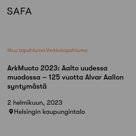
Skip
to
content
Muu tapahtuma
Verkkotapahtuma
ArkMuoto 2023: Aalto uudessa
muodossa – 125 vuotta Alvar Aallon
syntymästä
2 helmikuun, 2023
Helsingin kaupungintalo