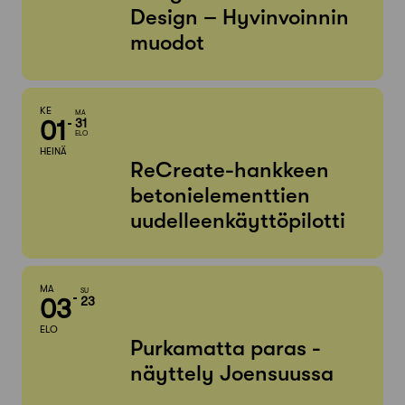
Design – Hyvinvoinnin
muodot
KE
MA
01
31
ELO
HEINÄ
ReCreate-hankkeen
betonielementtien
uudelleenkäyttöpilotti
MA
SU
03
23
ELO
Purkamatta paras -
näyttely Joensuussa