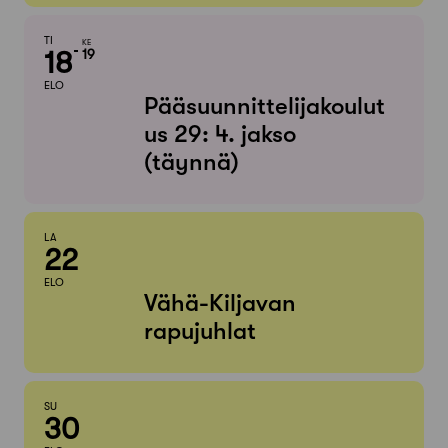
TI
KE
18
19
ELO
Pääsuunnittelijakoulut
us 29: 4. jakso
(täynnä)
LA
22
ELO
Vähä-Kiljavan
rapujuhlat
SU
30