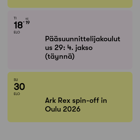
TI
KE
18
19
ELO
Pääsuunnittelijakoulut
us 29: 4. jakso
(täynnä)
SU
30
ELO
Ark Rex spin-off in
Oulu 2026