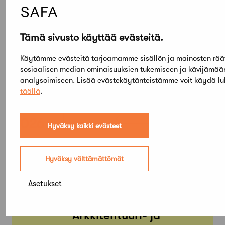
Tämä sivusto käyttää evästeitä.
Käytämme evästeitä tarjoamamme sisällön ja mainosten rää
sosiaalisen median ominaisuuksien tukemiseen ja kävijämä
analysoimiseen. Lisää evästekäytänteistämme voit käydä l
täällä
.
Elokuu,
2026
Hyväksy kaikki evästeet
Etsi tapahtumista
Hyväksy välttämättömät
Asetukset
PE
SU
05
03
TAMMI
KESÄ
Arkkitehtuuri- ja