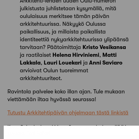
Arkkitehti-lehden uuden Oulu-numeron
julkistusta juhlistetaan kysymällä, mitä
oululaisuus merkitsee tämän päivän
arkkitehtuurissa. Näkyykö Oulussa
paikallisuus, ja millaista paikallista
identiteettiä nykyarkkitehtuurissa ylipäänsä
tarvitaan? Päätoimittaja
Kristo Vesikansa
ja raatilaiset
Helena Hirviniemi
,
Matti
Lakkala
,
Lauri Louekari
ja
Anni Saviaro
arvioivat Oulun tuoreimmat
arkkitehtuuriteot.
Ravintola palvelee koko illan ajan. Tule mukaan
viettämään iltaa hyvässä seurassa!
Tutustu Arkkitehtipäivän ohjelmaan tästä linkistä
Kuva: Oulun keskustakirjasto Saaren peruskorjaus, JKMM,
kuvaaja: Toni Pallari