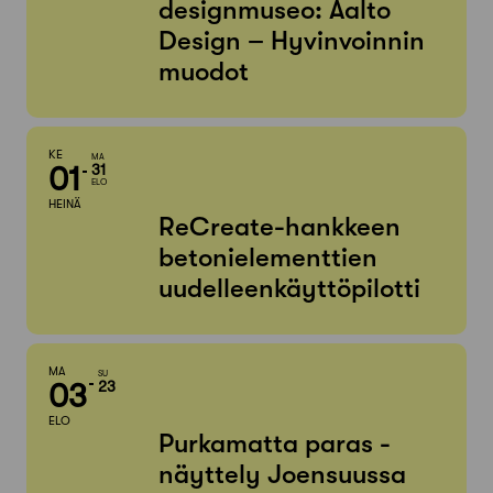
designmuseo: Aalto
Design – Hyvinvoinnin
muodot
KE
MA
01
31
ELO
HEINÄ
ReCreate-hankkeen
betonielementtien
uudelleenkäyttöpilotti
MA
SU
03
23
ELO
Purkamatta paras -
näyttely Joensuussa