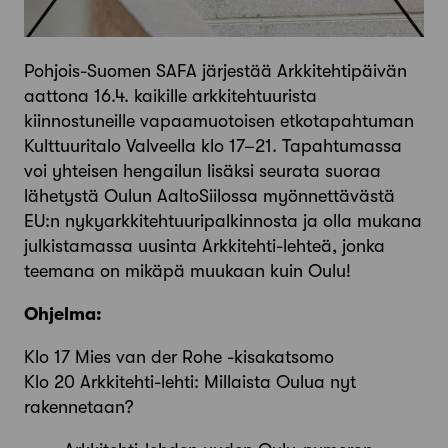
Pohjois-Suomen SAFA järjestää Arkkitehtipäivän
aattona 16.4. kaikille arkkitehtuurista
kiinnostuneille vapaamuotoisen etkotapahtuman
Kulttuuritalo Valveella klo 17–21. Tapahtumassa
voi yhteisen hengailun lisäksi seurata suoraa
lähetystä Oulun AaltoSiilossa myönnettävästä
EU:n nykyarkkitehtuuripalkinnosta ja olla mukana
julkistamassa uusinta Arkkitehti-lehteä, jonka
teemana on mikäpä muukaan kuin Oulu!
Ohjelma:
Klo 17 Mies van der Rohe -kisakatsomo
Klo 20 Arkkitehti-lehti: Millaista Oulua nyt
rakennetaan?