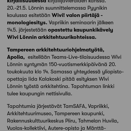
kirjallisuudessa
kirjailijavieraiden kanssa.
20.-21.5. Lönnin suunnittelemassa Pyynikin
koulussa esitetään
Wivi! valon piirtäjä -
monologiesitys.
Vapriikin seminaarin jälkeen
14.5. järjestetään
opastettu kaupunkikävely
Wivi Lönnin arkkitehtuurikohteissa.
Tampereen arkkitehtuuriohjelma
työtä,
Apolia,
esitellään Teams-Live-tilaisuudessa Wivi
Lönnin syntymän 150-vuotismerkkipäivänä 20.
toukokuuta klo 14. Samassa yhteydessä yliopisto-
opettaja Iida Kalakoski pitää esityksen Wivi
Lönnin työstä arkkitehtina. Tapahtuman linkki
tulee kaupungin nettisivulla.
Tapahtumia järjestävät TamSAFA, Vapriikki,
Arkkitehtuurimuseo, Tampereen kaupunki,
Rakennuskulttuurikeskus Piiru, Tahmelan Huvila,
Vuolas-kollektiivi, Autere-opisto ja Mänttä-