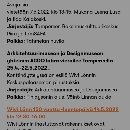
Avajaisia
vietetään 7.5.2022 klo 13-15. Mukana Leena Lusa
ja Iida Kalakoski.
Järjestäjä:
Tampereen Rakennuskulttuurikeskus
Piiru ja TamSAFA
Paikka
: Tahmelan huvila
Arkkitehtuurimuseon ja Designmuseon
yhteinen A&DO labra vierailee Tampereella
25.4.-22.5.2022..
Konttinäyttelyssä on esillä Wivi Lönnin
Keskuspaloaseman piirustuksia.
Järjestäjä
: Arkkitehtuurimuseo ja Designmuseo
Paikka
: Finlaysonin alue, Väinö Linnan aukio
Wivi Lönn 150 vuotta -luentopäivä 14.5.2022
klo 12.30-16.00
Wivi Lönnin ihastuttavat rakennukset ovat