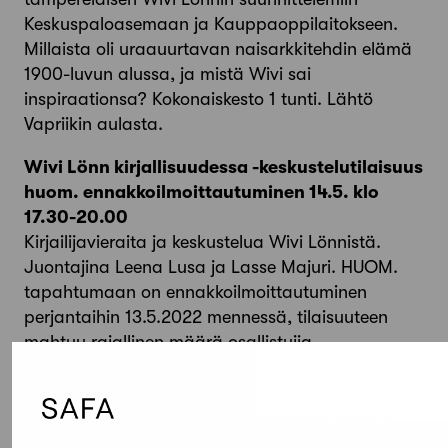
Keskuspaloasemaan ja Kauppaoppilaitokseen.
Millaista oli uraauurtavan naisarkkitehdin elämä
1900-luvun alussa, ja mistä Wivi sai
inspiraationsa? Kokonaiskesto 1 tunti. Lähtö
Vapriikin aulasta.
Wivi Lönn kirjallisuudessa -keskustelutilaisuus
huom. ennakkoilmoittautuminen 14.5. klo
17.30-20.00
Kirjailijavieraita ja keskustelua Wivi Lönnistä.
Juontajina Leena Lusa ja Lasse Majuri. HUOM.
tapahtumaan on ennakkoilmoittautuminen
perjantaihin 13.5.2022 mennessä, tilaisuuteen
mahtuu rajallinen määrä osallistujia.
Ilmoittautumiset: johanna.repo@tadweek.com
Järjestäjä:
TamSAFA
Paikka:
Hotelli Tammer, talvipuutarha Vihtorin
Veranta