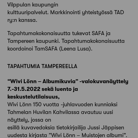
Vilppulan kaupungin
kulttuuripalvelut. Markkinointi yhteistyössä TAD
ry:n kanssa.
Tapahtumakokonaisuutta tukevat SAFA ja
Tampereen kaupunki. Tapahtumakokonaisuutta
koordoinoi TamSAFA (Leena Lusa).
TAPAHTUMIA TAMPEREELLA
“Wivi Lönn – Albumikuvia” -valokuvanäyttely
7.-31.5.2022 sekä luento ja
keskustelutilaisuus,
Wivi Lönn 150 vuotta -juhlavuoden kunniaksi
Tahmelan Huvilan Kahvilassa avautuu uusi
näyttely, jossa on
esillä kuvavedoksia tietokirjailija Jussi Jäppisen
uudesta kirjasta “Wivi Lönn – Muistojen albumi”.