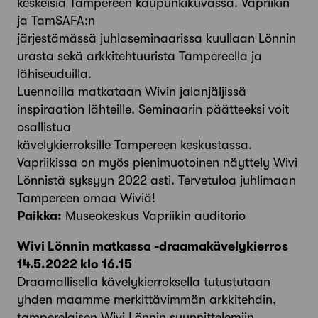
keskeisiä Tampereen kaupunkikuvassa. Vapriikin
ja TamSAFA:n
järjestämässä juhlaseminaarissa kuullaan Lönnin
urasta sekä arkkitehtuurista Tampereella ja
lähiseuduilla.
Luennoilla matkataan Wivin jalanjäljissä
inspiraation lähteille. Seminaarin päätteeksi voit
osallistua
kävelykierroksille Tampereen keskustassa.
Vapriikissa on myös pienimuotoinen näyttely Wivi
Lönnistä syksyyn 2022 asti. Tervetuloa juhlimaan
Tampereen omaa Wiviä!
Paikka:
Museokeskus Vapriikin auditorio
Wivi Lönnin matkassa -draamakävelykierros
14.5.2022 klo 16.15
Draamallisella kävelykierroksella tutustutaan
yhden maamme merkittävimmän arkkitehdin,
tamperelaisen Wivi Lönnin suunnittelemiin