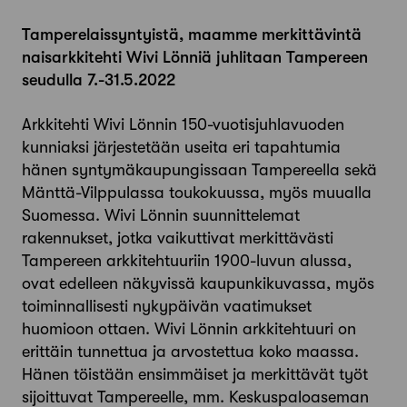
Tamperelaissyntyistä, maamme merkittävintä
naisarkkitehti Wivi Lönniä juhlitaan Tampereen
seudulla 7.-31.5.2022
Arkkitehti Wivi Lönnin 150-vuotisjuhlavuoden
kunniaksi järjestetään useita eri tapahtumia
hänen syntymäkaupungissaan Tampereella sekä
Mänttä-Vilppulassa toukokuussa, myös muualla
Suomessa. Wivi Lönnin suunnittelemat
rakennukset, jotka vaikuttivat merkittävästi
Tampereen arkkitehtuuriin 1900-luvun alussa,
ovat edelleen näkyvissä kaupunkikuvassa, myös
toiminnallisesti nykypäivän vaatimukset
huomioon ottaen. Wivi Lönnin arkkitehtuuri on
erittäin tunnettua ja arvostettua koko maassa.
Hänen töistään ensimmäiset ja merkittävät työt
sijoittuvat Tampereelle, mm. Keskuspaloaseman