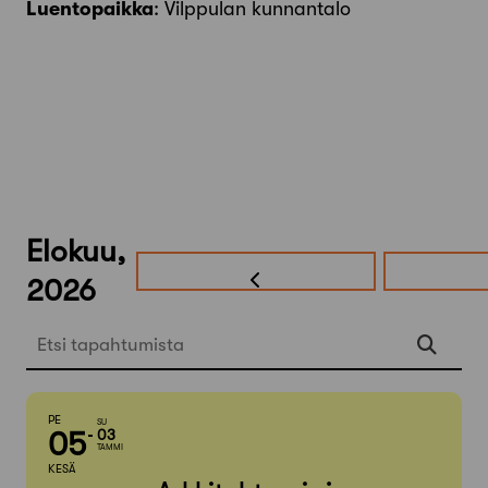
Luentopaikka
: Vilppulan kunnantalo
Elokuu,
2026
Etsi tapahtumista
PE
SU
05
03
TAMMI
KESÄ