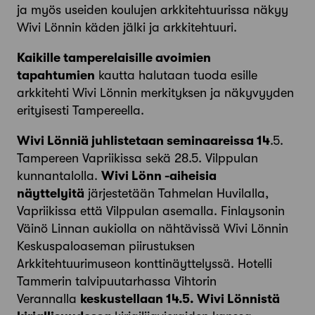
ja myös useiden koulujen arkkitehtuurissa näkyy
Wivi Lönnin käden jälki ja arkkitehtuuri.
Kaikille tamperelaisille avoimien
tapahtumien
kautta halutaan tuoda esille
arkkitehti Wivi Lönnin merkityksen ja näkyvyyden
erityisesti Tampereella.
Wivi Lönniä juhlistetaan seminaareissa 14
.5.
Tampereen Vapriikissa sekä 28.5. Vilppulan
kunnantalolla.
Wivi Lönn -aiheisia
näyttelyitä
järjestetään Tahmelan Huvilalla,
Vapriikissa että Vilppulan asemalla. Finlaysonin
Väinö Linnan aukiolla on nähtävissä Wivi Lönnin
Keskuspaloaseman piirustuksen
Arkkitehtuurimuseon konttinäyttelyssä. Hotelli
Tammerin talvipuutarhassa Vihtorin
Verannalla
keskustellaan 14.5. Wivi Lönnistä