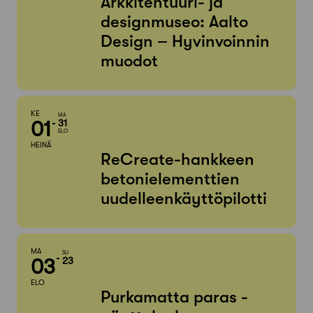
Arkkitehtuuri- ja
designmuseo: Aalto
Design – Hyvinvoinnin
muodot
KE
MA
01
31
ELO
HEINÄ
ReCreate-hankkeen
betonielementtien
uudelleenkäyttöpilotti
MA
SU
03
23
ELO
Purkamatta paras -