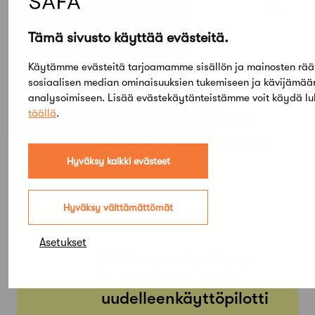
Tämä sivusto käyttää evästeitä.
PE
SU
05
03
Käytämme evästeitä tarjoamamme sisällön ja mainosten rää
TAMMI
sosiaalisen median ominaisuuksien tukemiseen ja kävijämä
KESÄ
Arkkitehtuuri- ja
analysoimiseen. Lisää evästekäytänteistämme voit käydä l
täällä
.
designmuseo: Aalto
Design – Hyvinvoinnin
muodot
Hyväksy kaikki evästeet
Hyväksy välttämättömät
KE
MA
01
31
ELO
Asetukset
HEINÄ
ReCreate-hankkeen
betonielementtien
uudelleenkäyttöpilotti