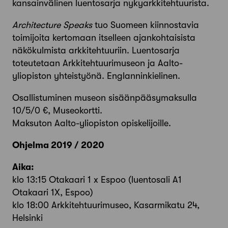
kansainvälinen luentosarja nykyarkkitehtuurista.
Architecture Speaks
tuo Suomeen kiinnostavia
toimijoita kertomaan itselleen ajankohtaisista
näkökulmista arkkitehtuuriin. Luentosarja
toteutetaan Arkkitehtuurimuseon ja Aalto-
yliopiston yhteistyönä. Englanninkielinen.
Osallistuminen museon sisäänpääsymaksulla
10/5/0 €, Museokortti.
Maksuton Aalto-yliopiston opiskelijoille.
Ohjelma 2019 / 2020
Aika:
klo 13:15 Otakaari 1 x Espoo (luentosali A1
Otakaari 1X, Espoo)
klo 18:00 Arkkitehtuurimuseo, Kasarmikatu 24,
Helsinki