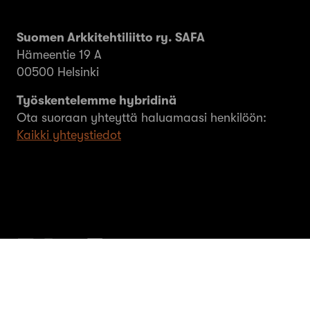
Suomen Arkkitehtiliitto ry. SAFA
Hämeentie 19 A
00500 Helsinki
Työskentelemme hybridinä
Ota suoraan yhteyttä haluamaasi henkilöön:
Kaikki yhteystiedot
© SAFA ry 2026
Tietosuoja
Evästeet
MEOM