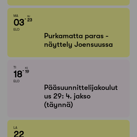
MA
SU
03
23
ELO
Purkamatta paras -
näyttely Joensuussa
TI
KE
18
19
ELO
Pääsuunnittelijakoulut
us 29: 4. jakso
(täynnä)
LA
22