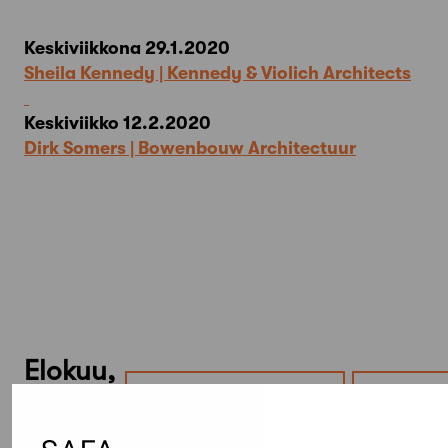
Keskiviikkona 29.1.2020
Sheila Kennedy | Kennedy & Violich Architects
Keskiviikko 12.2.2020
Dirk Somers | Bowenbouw Architectuur
Elokuu,
2026
Etsi tapahtumista