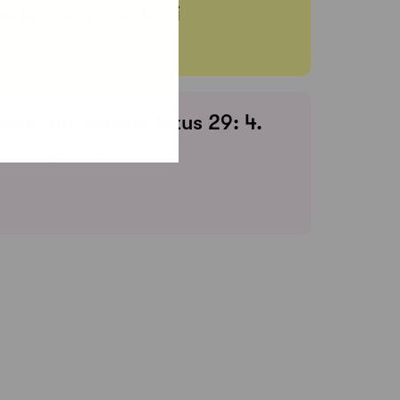
elleenkäyttöpilotti
suunnittelijakoulutus 29: 4.
so (täynnä)