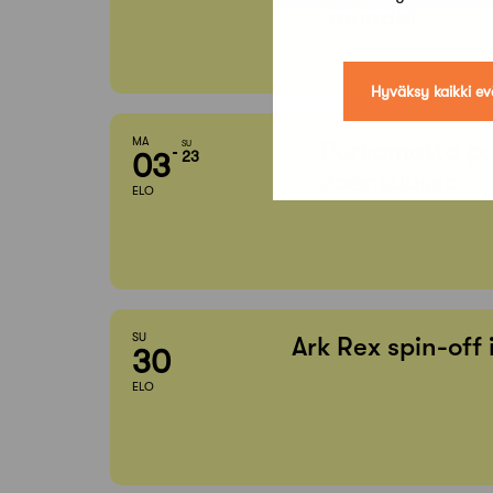
muodot
Hyväksy kaikki ev
MA
Purkamatta pa
SU
03
23
Joensuussa
ELO
SU
Ark Rex spin-off
30
ELO