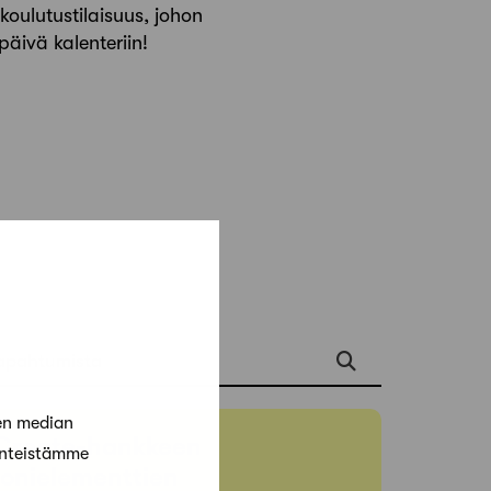
oulutustilaisuus, johon
päivä kalenteriin!
apahtumista
en median
Create-hankkeen
änteistämme
onielementtien