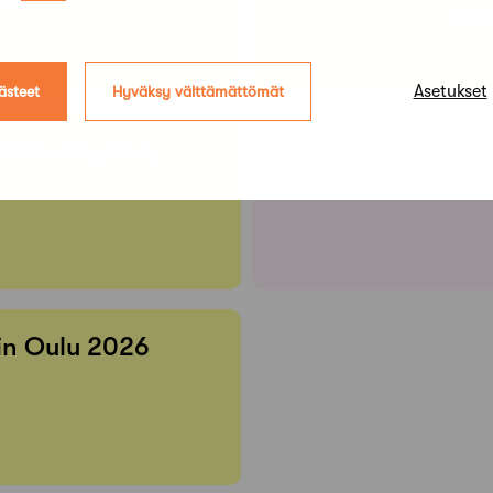
uud
Asetukset
ästeet
Hyväksy välttämättömät
TI
ras -näyttely
Pää
KE
18
19
jak
ELO
 in Oulu 2026