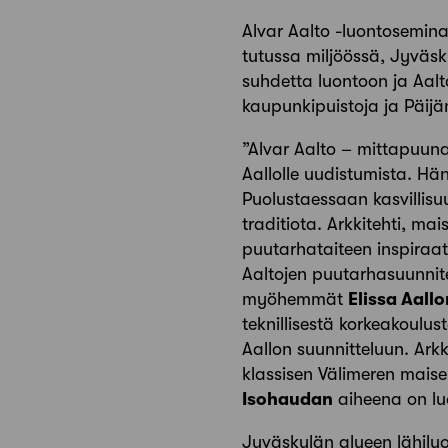
Alvar Aalto -luontoseminaa
tutussa miljöössä, Jyväsk
suhdetta luontoon ja Aalt
kaupunkipuistoja ja Päij
”Alvar Aalto – mittapuun
Aallolle uudistumista. Hä
Puolustaessaan kasvillis
traditiota. Arkkitehti, ma
puutarhataiteen inspiraat
Aaltojen puutarhasuunnit
myöhemmät
Elissa Aallo
teknillisestä korkeakoulus
Aallon suunnitteluun. Arkk
klassisen Välimeren mais
Isohaudan
aiheena on lu
Jyväskylän alueen lähilu