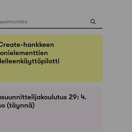
apahtumista
Create-hankkeen
onielementtien
elleenkäyttöpilotti
suunnittelijakoulutus 29: 4.
so (täynnä)