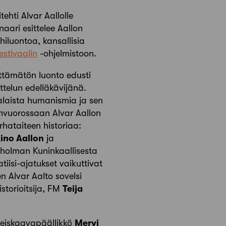
ehti Alvar Aallolle
aari esittelee Aallon
iluontoa, kansallisia
estivaalin
-ohjelmistoon.
ttämätön luonto edusti
telun edelläkävijänä.
alaista humanismia ja sen
vuorossaan Alvar Aallon
rhataiteen historiaa:
ino Aallon
ja
holman Kuninkaallisesta
tiisi-ajatukset vaikuttivat
n Alvar Aalto sovelsi
torioitsija, FM
Teija
leiskaavapäällikkö
Mervi