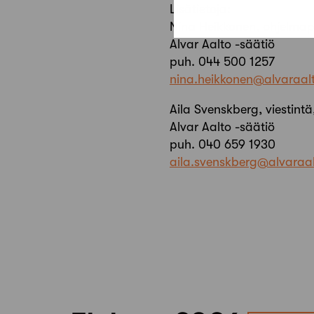
Lisätietoja:
Nina Heikkonen, ohjelmap
Alvar Aalto -säätiö
puh. 044 500 1257
nina.heikkonen@alvaraalt
Aila Svenskberg, viestint
Alvar Aalto -säätiö
puh. 040 659 1930
aila.svenskberg@alvaraal