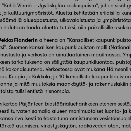
”Kehä Vihreä – Jyväskylän keskuspuisto”, johon sisälty
ja kulttuuriympäristöt. Aluetta kehitetään erilaisilla kun
lisäämällä alueopastusta, ulkovalaistusta ja ympäristötai
a halutaan tuoda aluetta tutuksi, niin paikallisille asukkail
ekka Flanderin
aiheena on ”Kansalliset kaupunkipuisto
si”. Suomen kansallisen kaupunkipuiston malli (Nationa
nnustusta ja verkosto on ainutlaatuinen maailmassa. Ymp
een tarkoituksena on säilyttää kaupunkiluontoa, puisto
nä kokonaisuutena. Verkostossa ovat mukana Hämeenlinn
ssa, Kuopio ja Kokkola; ja 10 kansallista kaupunkipuisto
anne ja mitä muutoksia maankäyttö- ja rakennuslakiin ol
toista tulisi entistä hienompia.
n
kertoo Päijänteen biosfäärialuehankkeen etenemisestä.
sesti turvaten samalla alueen monimuotoiset luonto- ja k
kansainvälisesti tarkasteltuna onnistuneen vesistönsuoj
n tärkeä asumisen, virkistyskäytön, raakaveden oton, ma