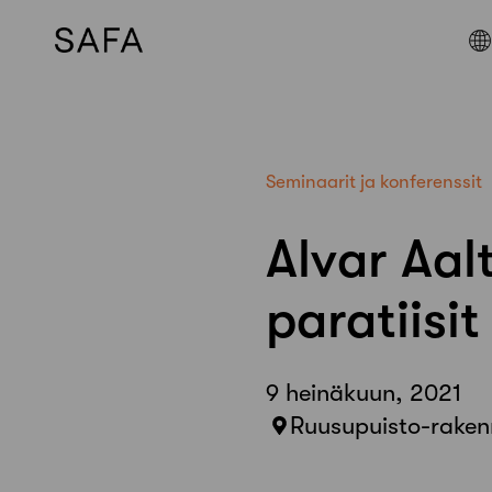
Skip
to
content
Seminaarit ja konferenssit
Alvar Aal
paratiisi
9 heinäkuun, 2021
Ruusupuisto-rakenn