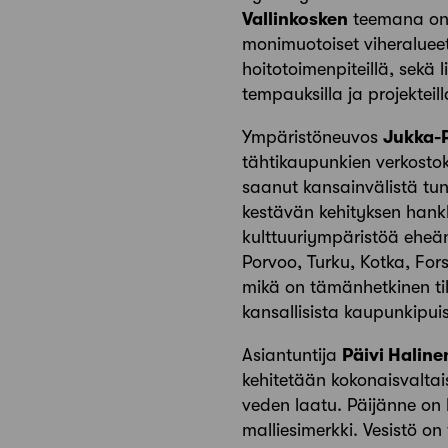
Vallinkosken
teemana on 
monimuotoiset viheralueet 
hoitotoimenpiteillä, sekä 
tempauksilla ja projekteill
Ympäristöneuvos
Jukka-P
tähtikaupunkien verkostok
saanut kansainvälistä tu
kestävän kehityksen hankk
kulttuuriympäristöä eheä
Porvoo, Turku, Kotka, For
mikä on tämänhetkinen til
kansallisista kaupunkipuis
Asiantuntija
Päivi Haline
kehitetään kokonaisvaltai
veden laatu. Päijänne on 
malliesimerkki. Vesistö o