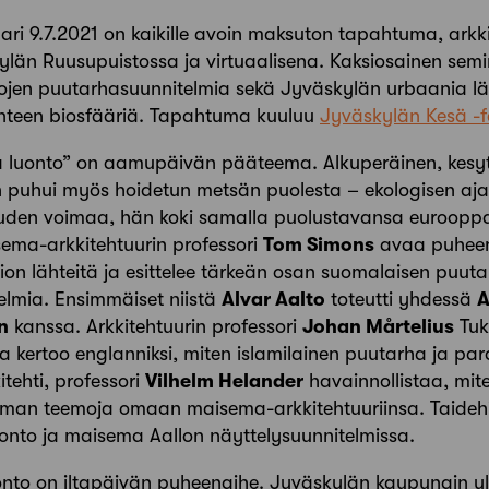
ri 9.7.2021 on kaikille avoin maksuton tapahtuma, arkkit
ylän Ruusupuistossa ja virtuaalisena. Kaksiosainen semin
ojen puutarhasuunnitelmia sekä Jyväskylän urbaania läh
änteen biosfääriä. Tapahtuma kuuluu
Jyväskylän Kesä -f
a luonto” on aamupäivän pääteema. Alkuperäinen, kesy
n puhui myös hoidetun metsän puolesta – ekologisen ajat
uuden voimaa, hän koki samalla puolustavansa euroopp
isema-arkkitehtuurin professori
Tom Simons
avaa puheen
ion lähteitä ja esittelee tärkeän osan suomalaisen puuta
elmia. Ensimmäiset niistä
Alvar Aalto
toteutti yhdessä
A
n
kanssa. Arkkitehtuurin professori
Johan Mårtelius
Tuk
ta kertoo englanniksi, miten islamilainen puutarha ja para
itehti, professori
Vilhelm Helander
havainnollistaa, mite
eman teemoja omaan maisema-arkkitehtuuriinsa. Taidehis
onto ja maisema Aallon näyttelysuunnitelmissa.
onto on iltapäivän puheenaihe. Jyväskylän kaupungin y