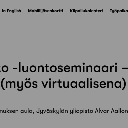
In English
Mobiilijäsenkortti
Kilpailukalenteri
Työpaika
to -luontoseminaari –
t (myös virtuaalisena)
uksen aula, Jyväskylän yliopisto Alvar Aallon