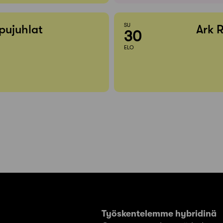
SU
pujuhlat
Ark 
30
ELO
Työskentelemme hybridinä