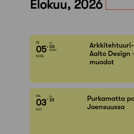
Elokuu, 2026
PE
Arkkitehtuuri
SU
05
03
TAMMI
Aalto Design 
KESÄ
muodot
MA
Purkamatta pa
SU
03
23
Joensuussa
ELO