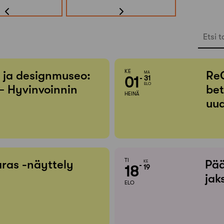
Etsi t
KE
- ja designmuseo:
Re
MA
01
31
ELO
– Hyvinvoinnin
bet
HEINÄ
uud
TI
ras -näyttely
Pää
KE
18
19
jak
ELO