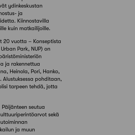
vät ydinkeskustan
nostus- ja
detta. Kiinnostavilla
le kuin matkailijoille.
t 20 vuotta – Konseptista
l Urban Park, NUP) on
äristöministeriön
ja ja rakennettua
a, Heinola, Pori, Hanko,
a. Alustuksessa pohditaan,
isi tarpeen tehdä, jotta
 Päijänteen seutua
ulttuuriperintöarvot sekä
elutoiminnan
tkailun ja muun