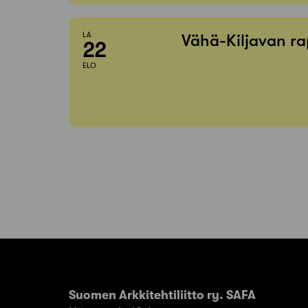
LA
Vähä-Kiljavan ra
22
ELO
Suomen Arkkitehtiliitto ry. SAFA