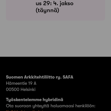
us 29: 4. jakso
(täynnä)
Suomen Arkkitehtiliitto ry. SAFA
Hämeentie 19 A
00500 Helsinki
Työskentelemme hybridinä
Ota suoraan yhteyttä haluamaasi henkilöön: