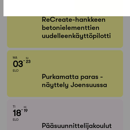
KE
MA
01
31
ELO
HEINÄ
ReCreate-hankkeen
betonielementtien
uudelleenkäyttöpilotti
MA
SU
03
23
ELO
Purkamatta paras -
näyttely Joensuussa
TI
KE
18
19
ELO
Pääsuunnittelijakoulut