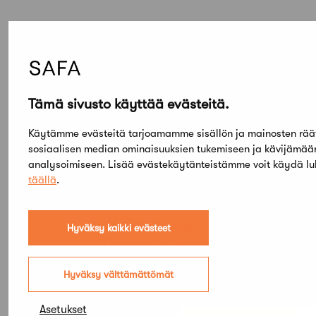
Elokuu,
2026
Etsi tapahtumista
Tämä sivusto käyttää evästeitä.
Käytämme evästeitä tarjoamamme sisällön ja mainosten rää
sosiaalisen median ominaisuuksien tukemiseen ja kävijämä
PE
SU
analysoimiseen. Lisää evästekäytänteistämme voit käydä l
05
03
TAMMI
täällä
.
KESÄ
Arkkitehtuuri- ja
designmuseo: Aalto
Hyväksy kaikki evästeet
Design – Hyvinvoinnin
muodot
Hyväksy välttämättömät
Asetukset