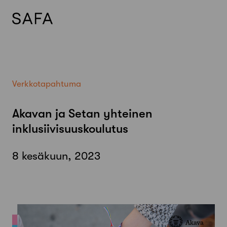
Skip
to
content
Verkkotapahtuma
Akavan ja Setan yhteinen
inklusiivisuuskoulutus
8 kesäkuun, 2023