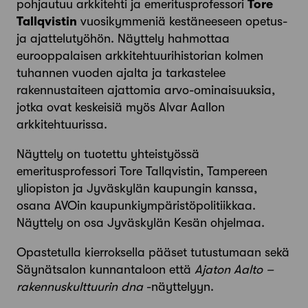
pohjautuu arkkitehti ja emeritusprofessori
Tore
Tallqvistin
vuosikymmeniä kestäneeseen opetus-
ja ajattelutyöhön. Näyttely hahmottaa
eurooppalaisen arkkitehtuurihistorian kolmen
tuhannen vuoden ajalta ja tarkastelee
rakennustaiteen ajattomia arvo-ominaisuuksia,
jotka ovat keskeisiä myös Alvar Aallon
arkkitehtuurissa.
Näyttely on tuotettu yhteistyössä
emeritusprofessori Tore Tallqvistin, Tampereen
yliopiston ja Jyväskylän kaupungin kanssa,
osana AVOin kaupunkiympäristöpolitiikkaa.
Näyttely on osa Jyväskylän Kesän ohjelmaa.
Opastetulla kierroksella pääset tutustumaan sekä
Säynätsalon kunnantaloon että
Ajaton Aalto –
rakennuskulttuurin dna
-näyttelyyn.