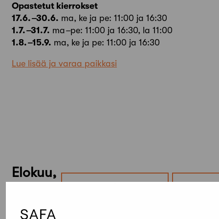
Opastetut kierrokset
17.6.
–
30.6.
ma, ke ja pe: 11:00 ja 16:30
1.7.
–
31.7.
ma
–
pe: 11:00 ja 16:30, la 11:00
1.8.
–
15.9.
ma, ke ja pe: 11:00 ja 16:30
Lue lisää ja varaa paikkasi
Elokuu,
2026
Etsi tapahtumista