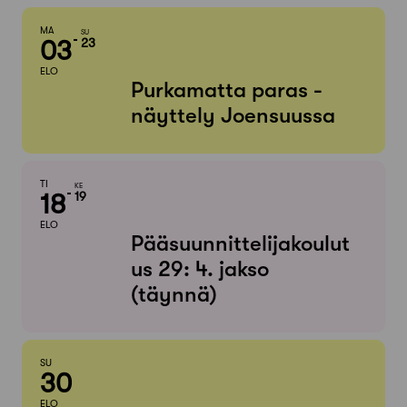
MA
SU
03
23
ELO
Purkamatta paras -
näyttely Joensuussa
TI
KE
18
19
ELO
Pääsuunnittelijakoulut
us 29: 4. jakso
(täynnä)
SU
30
ELO