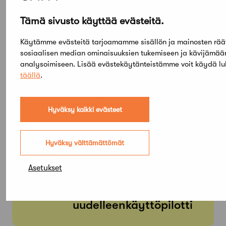
Tämä sivusto käyttää evästeitä.
PE
SU
05
03
Käytämme evästeitä tarjoamamme sisällön ja mainosten rää
TAMMI
sosiaalisen median ominaisuuksien tukemiseen ja kävijämä
KESÄ
Arkkitehtuuri- ja
analysoimiseen. Lisää evästekäytänteistämme voit käydä l
designmuseo: Aalto
täällä
.
Design – Hyvinvoinnin
muodot
Hyväksy kaikki evästeet
Hyväksy välttämättömät
KE
MA
01
31
ELO
HEINÄ
Asetukset
ReCreate-hankkeen
betonielementtien
uudelleenkäyttöpilotti