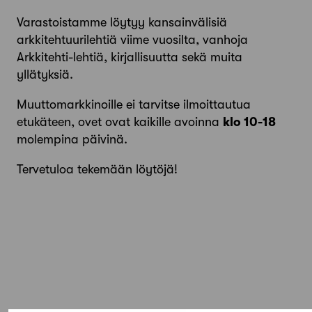
Varastoistamme löytyy kansainvälisiä
arkkitehtuurilehtiä viime vuosilta, vanhoja
Arkkitehti-lehtiä, kirjallisuutta sekä muita
yllätyksiä.
Muuttomarkkinoille ei tarvitse ilmoittautua
etukäteen, ovet ovat kaikille avoinna
klo 10-18
molempina päivinä.
Tervetuloa tekemään löytöjä!