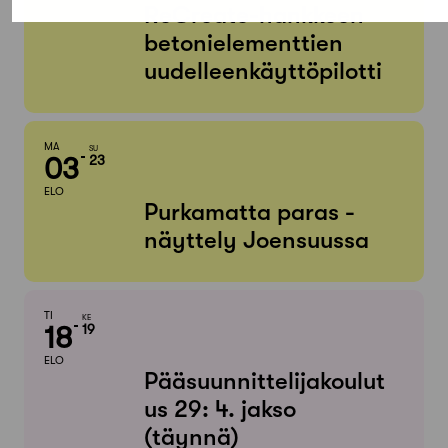
ReCreate-hankkeen
betonielementtien
uudelleenkäyttöpilotti
MA
SU
03
23
ELO
Purkamatta paras -
näyttely Joensuussa
TI
KE
18
19
ELO
Pääsuunnittelijakoulut
us 29: 4. jakso
(täynnä)