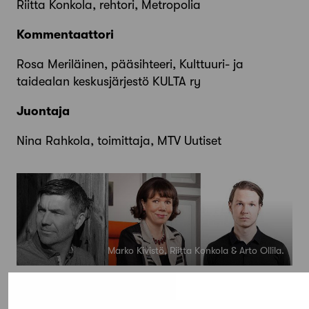
Riitta Konkola, rehtori, Metropolia
Kommentaattori
Rosa Meriläinen, pääsihteeri, Kulttuuri- ja
taidealan keskusjärjestö KULTA ry
Juontaja
Nina Rahkola, toimittaja, MTV Uutiset
Marko Kivistö, Riitta Konkola & Arto Ollila.