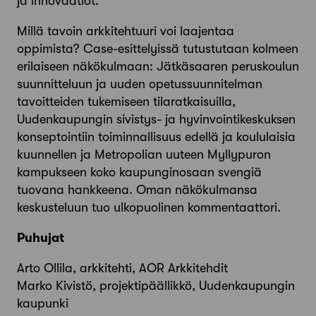
ja innovaatiot.
Millä tavoin arkkitehtuuri voi laajentaa
oppimista? Case-esittelyissä tutustutaan kolmeen
erilaiseen näkökulmaan: Jätkäsaaren peruskoulun
suunnitteluun ja uuden opetussuunnitelman
tavoitteiden tukemiseen tilaratkaisuilla,
Uudenkaupungin sivistys- ja hyvinvointikeskuksen
konseptointiin toiminnallisuus edellä ja koululaisia
kuunnellen ja Metropolian uuteen Myllypuron
kampukseen koko kaupunginosaan svengiä
tuovana hankkeena. Oman näkökulmansa
keskusteluun tuo ulkopuolinen kommentaattori.
Puhujat
Arto Ollila, arkkitehti, AOR Arkkitehdit
Marko Kivistö, projektipäällikkö, Uudenkaupungin
kaupunki