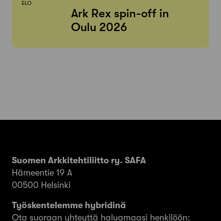
ELO
Ark Rex spin-off in
Oulu 2026
Suomen Arkkitehtiliitto ry. SAFA
Hämeentie 19 A
00500 Helsinki
Työskentelemme hybridinä
Ota suoraan yhteyttä haluamaasi henkilöön: