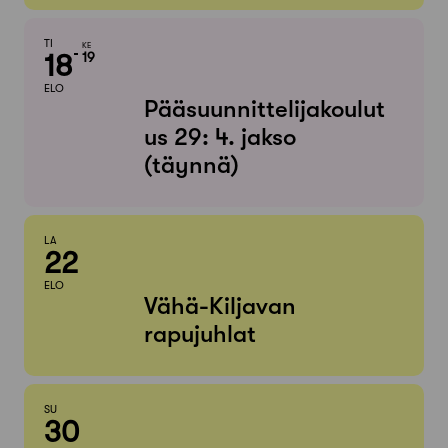
TI
KE
18
19
ELO
Pääsuunnittelijakoulut
us 29: 4. jakso
(täynnä)
LA
22
ELO
Vähä-Kiljavan
rapujuhlat
SU
30