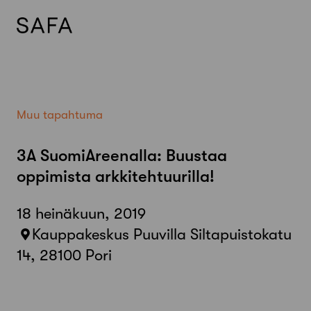
Skip
to
content
Muu tapahtuma
3A SuomiAreenalla: Buustaa
oppimista arkkitehtuurilla!
18 heinäkuun, 2019
Kauppakeskus Puuvilla Siltapuistokatu
14, 28100 Pori