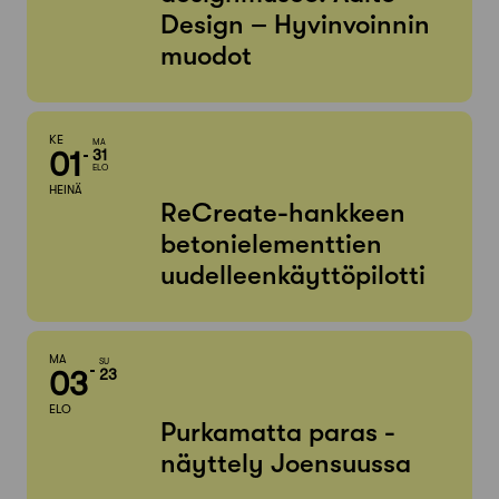
Design – Hyvinvoinnin
muodot
KE
MA
01
31
ELO
HEINÄ
ReCreate-hankkeen
betonielementtien
uudelleenkäyttöpilotti
MA
SU
03
23
ELO
Purkamatta paras -
näyttely Joensuussa