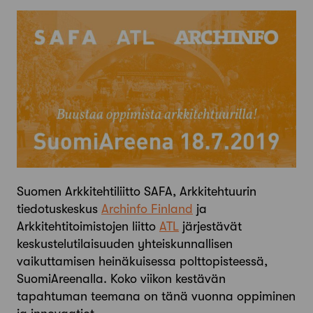
Suomen Arkkitehtiliitto SAFA, Arkkitehtuurin
tiedotuskeskus
Archinfo Finland
ja
Arkkitehtitoimistojen liitto
ATL
järjestävät
keskustelutilaisuuden yhteiskunnallisen
vaikuttamisen heinäkuisessa polttopisteessä,
SuomiAreenalla. Koko viikon kestävän
tapahtuman teemana on tänä vuonna oppiminen