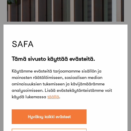
Tämä sivusto käyttää evästeitä.
Käytämme evästeitä tarjoamamme sisällön ja
mainosten räätälöimiseen, sosiaalisen median
ominaisuuksien tukemiseen ja kävijämäärämme
analysoimiseen. Lisää evästekäytänteistämme voit
käydä lukemassa
täällä
.
Hyväksy kaikki evästeet
28 lokakuun, 2022
Tiedote Vata-Safan vaalikokouksesta: