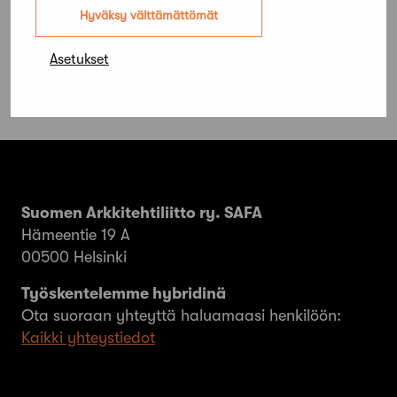
Vata-Safaa ei lakkauteta
Hyväksy välttämättömät
Asetukset
Suomen Arkkitehtiliitto ry. SAFA
Hämeentie 19 A
00500 Helsinki
Työskentelemme hybridinä
Ota suoraan yhteyttä haluamaasi henkilöön:
Kaikki yhteystiedot