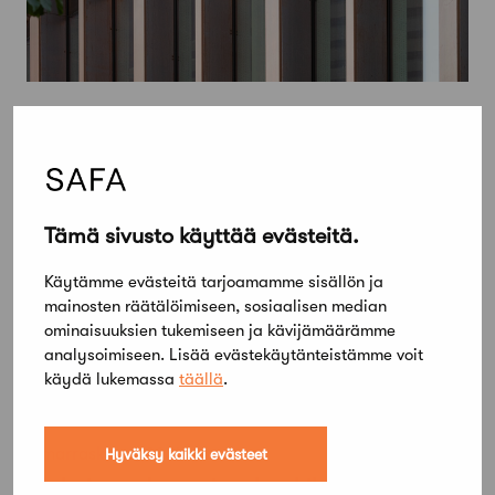
Tämä sivusto käyttää evästeitä.
Käytämme evästeitä tarjoamamme sisällön ja
mainosten räätälöimiseen, sosiaalisen median
ominaisuuksien tukemiseen ja kävijämäärämme
analysoimiseen. Lisää evästekäytänteistämme voit
käydä lukemassa
täällä
.
8 marraskuun, 2024
Hyväksy kaikki evästeet
Malmin uuden sairaalan kilpailun on