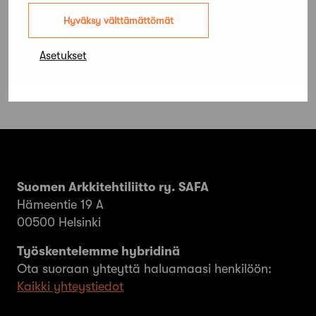
voittanut Harris-Kjisik Arkkitehdit ja
Hyväksy välttämättömät
Arkkitehtiryhmä Reino Koivula
Asetukset
Suomen Arkkitehtiliitto ry. SAFA
Hämeentie 19 A
00500 Helsinki
Työskentelemme hybridinä
Ota suoraan yhteyttä haluamaasi henkilöön:
Kaikki yhteystiedot