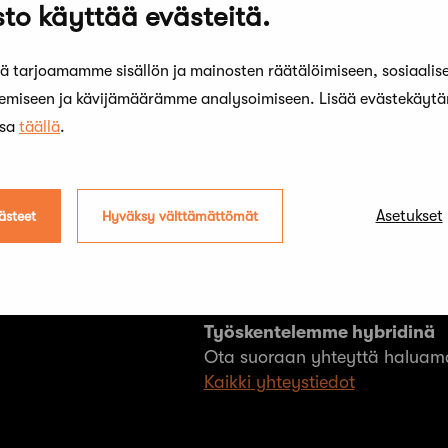
to käyttää evästeitä.
 tarjoamamme sisällön ja mainosten räätälöimiseen, sosiaalis
kemiseen ja kävijämäärämme analysoimiseen. Lisää evästekäyt
ssa
täällä
.
Asetukset
ästeet
Hyväksy välttämättömät
Työskentelemme hybridinä
Ota suoraan yhteyttä haluama
Kaikki yhteystiedot