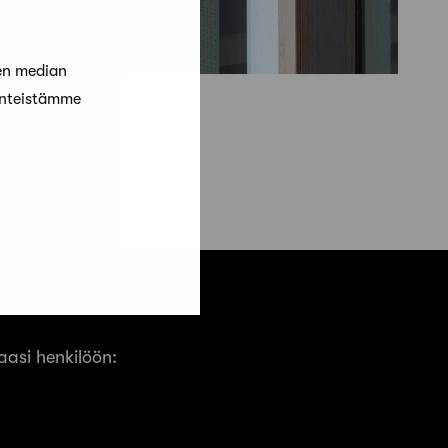
en median
änteistämme
asi henkilöön: