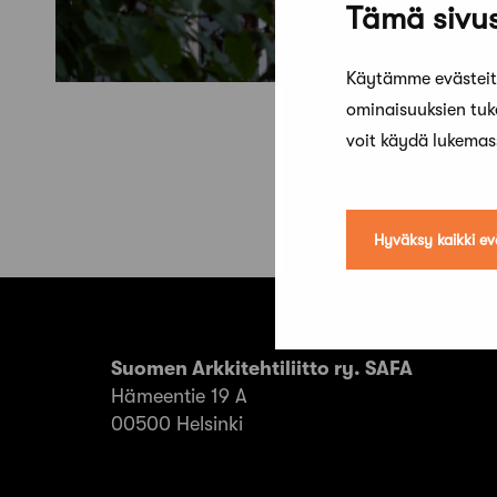
Tämä sivus
Käytämme evästeitä
ominaisuuksien tu
voit käydä lukema
Hyväksy kaikki ev
Suomen Arkkitehtiliitto ry. SAFA
Hämeentie 19 A
00500 Helsinki