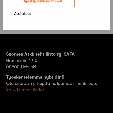
Hyväksy välttämättömät
Asetukset
Suomen Arkkitehtiliitto ry. SAFA
Hämeentie 19 A
00500 Helsinki
Työskentelemme hybridinä
Ota suoraan yhteyttä haluamaasi henkilöön:
Kaikki yhteystiedot