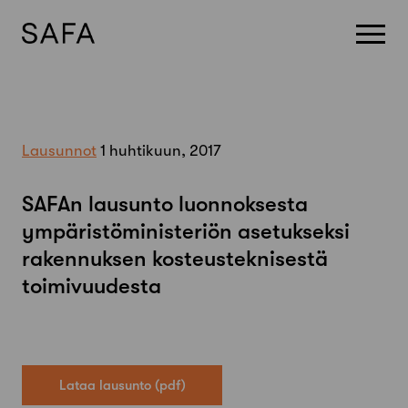
Skip
to
content
Lausunnot
1 huhtikuun, 2017
SAFAn lausunto luonnoksesta
ympäristöministeriön asetukseksi
rakennuksen kosteusteknisestä
toimivuudesta
Lataa lausunto