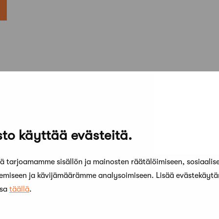
to käyttää evästeitä.
 tarjoamamme sisällön ja mainosten räätälöimiseen, sosiaalis
kemiseen ja kävijämäärämme analysoimiseen. Lisää evästekäyt
ssa
täällä
.