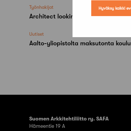
Työnhakijat
Hyväksy kaikki ev
Architect looking for a job
Uutiset
Aalto-​yliopistolta maksutonta koulu
Suomen Arkkitehtiliitto ry. SAFA
Hämeentie 19 A