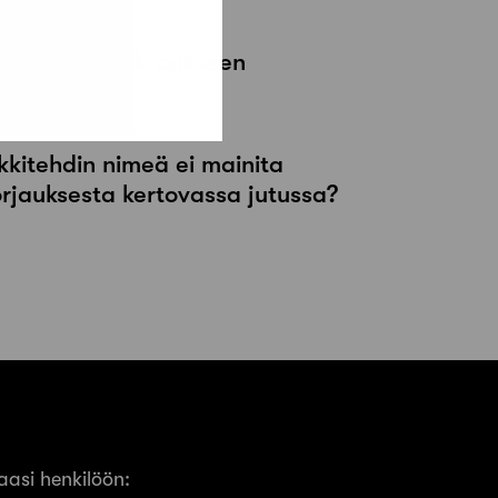
ssa viikkovuokraukseen
kkitehdin nimeä ei mainita
orjauksesta kertovassa jutussa?
asi henkilöön: