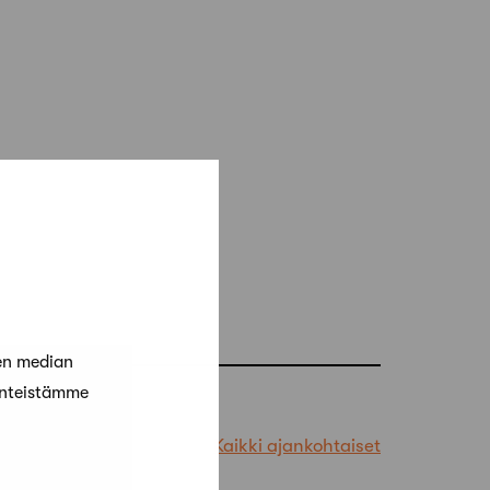
en median
änteistämme
Kaikki ajankohtaiset