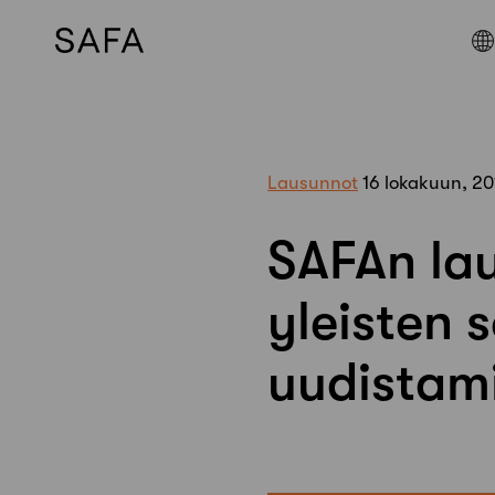
Skip
to
content
Lausunnot
16 lokakuun, 20
SAFAn lau
yleisten 
uudistam