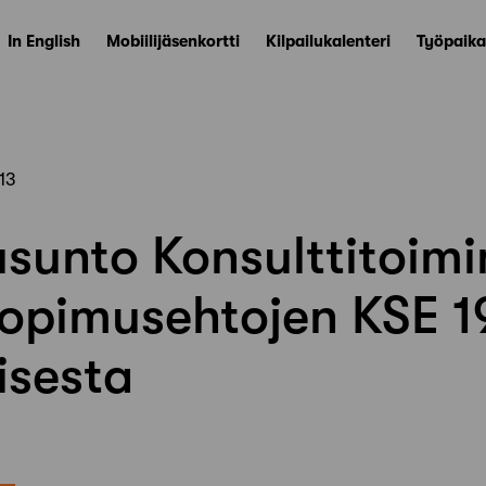
In English
Mobiilijäsenkortti
Kilpailukalenteri
Työpaika
13
sunto Konsulttitoim
sopimusehtojen KSE 
isesta