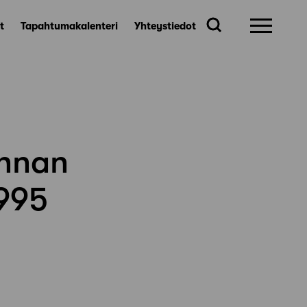
t
Tapahtumakalenteri
Yhteystiedot
innan
1995