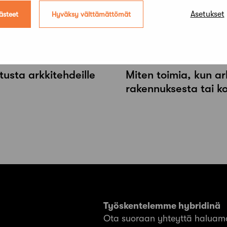
Uutiset
Asetukset
ästeet
Hyväksy välttämättömät
Mökki Salo haettavi
Uutiset
tusta arkkitehdeille
Miten toimia, kun ar
rakennuksesta tai k
Työskentelemme hybridinä
Ota suoraan yhteyttä haluama