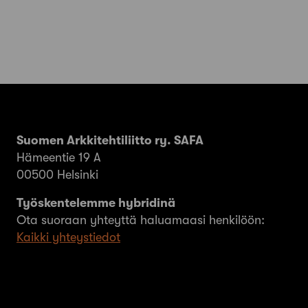
Suomen Arkkitehtiliitto ry. SAFA
Hämeentie 19 A
00500 Helsinki
Työskentelemme hybridinä
Ota suoraan yhteyttä haluamaasi henkilöön:
Kaikki yhteystiedot