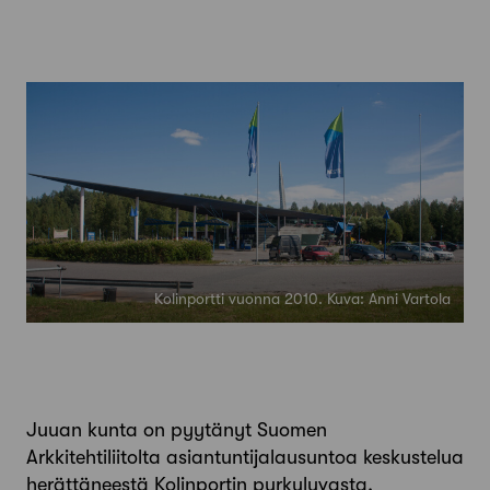
Kolinportti vuonna 2010. Kuva: Anni Vartola
Juuan kunta on pyytänyt Suomen
Arkkitehtiliitolta asiantuntijalausuntoa keskustelua
herättäneestä Kolinportin purkuluvasta.