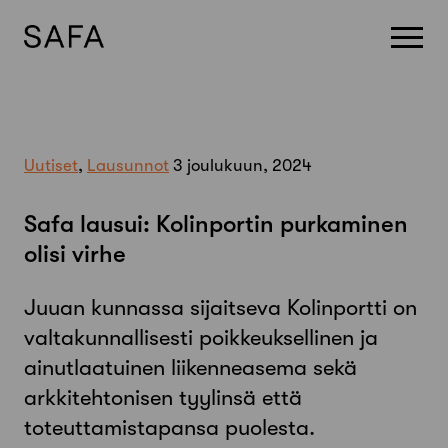
Skip
to
content
Uutiset
,
Lausunnot
3 joulukuun, 2024
Safa lausui: Kolinportin purkaminen
olisi virhe
Juuan kunnassa sijaitseva Kolinportti on
valtakunnallisesti poikkeuksellinen ja
ainutlaatuinen liikenneasema sekä
arkkitehtonisen tyylinsä että
toteuttamistapansa puolesta.