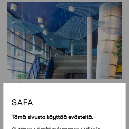
Väreillä leikittelevä teräsarkkitehtuuri on vaikuttavaa
myös sisätiloissa, Safan lausunnossa sanotaan. Kuva:
Anni Vartola.
Tämä sivusto käyttää evästeitä.
Safa arvioi lausunnossaan myös, että hankkeen