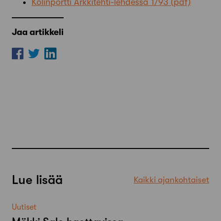
Kolinportti Arkkitehti-lehdessä 1/93
Jaa artikkeli
Lue lisää
Kaikki ajankohtaiset
Uutiset