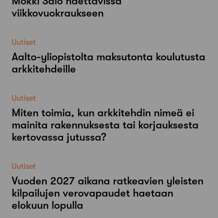
Mökki Salo haettavissa
viikkovuokraukseen
Uutiset
Aalto-​yliopistolta maksutonta koulutusta
arkkitehdeille
Uutiset
Miten toimia, kun arkkitehdin nimeä ei
mainita rakennuksesta tai korjauksesta
kertovassa jutussa?
Uutiset
Vuoden 2027 aikana ratkeavien yleisten
kilpailujen verovapaudet haetaan
elokuun lopulla