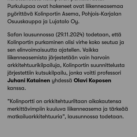
Purkulupaa ovat hakeneet ovat liikenneasemaa
pyörittävä Kolinportin Asema, Pohjois-Karjalan
Osuuskauppa ja Lujatalo Oy.
Safan lausunnossa (29.11.2024) todetaan, että
Kolinportin purkaminen olisi virhe koko seutua ja
sen elinvoimaisuutta ajatellen. Vaikka
liikenneasemista järjestetään vain harvoin
arkkitehtuurikilpailuja, Kolinportin suunnittelusta
järjestettiin kutsukilpailu, jonka voitti professori
Juhani Katainen
yhdessä
Olavi Koposen
kanssa.
”Kolinportti on arkkitehtuuriltaan aikakautensa
merkittävimpiin kuuluva liikenneasema ja tärkeää
matkailuarkkitehtuuria”, lausunnossa todetaan.