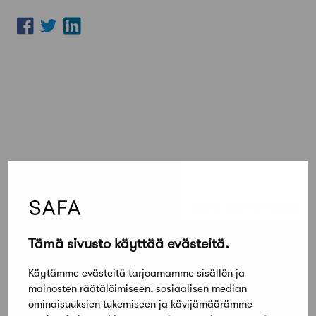
Lue lisää
Kaikki ajankohtaiset
Tämä sivusto käyttää evästeitä.
Työnhakijat
Architect looking for a job
Käytämme evästeitä tarjoamamme sisällön ja
mainosten räätälöimiseen, sosiaalisen median
ominaisuuksien tukemiseen ja kävijämäärämme
Uutiset