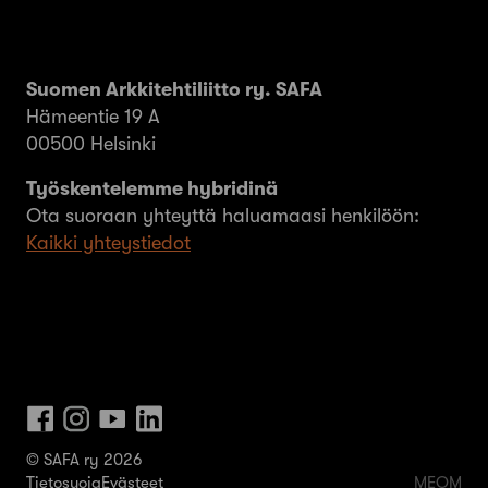
Suomen Arkkitehtiliitto ry. SAFA
Hämeentie 19 A
00500 Helsinki
Työskentelemme hybridinä
Ota suoraan yhteyttä haluamaasi henkilöön:
Kaikki yhteystiedot
© SAFA ry 2026
Tietosuoja
Evästeet
MEOM