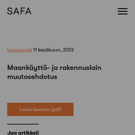
Skip
to
content
Lausunnot
11 kesäkuun, 2013
Maankäyttö- ja rakennuslain
muutosehdotus
Lataa lausunto
Jaa artikkeli