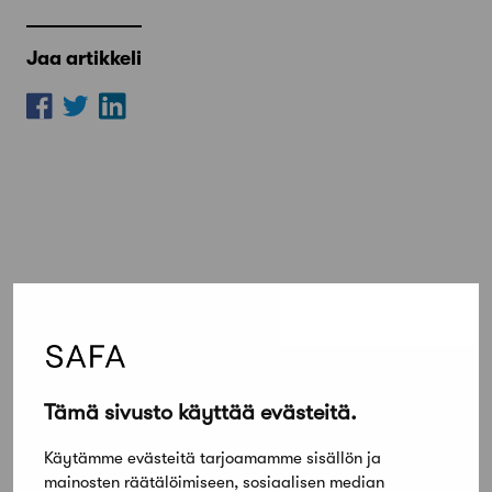
Jaa artikkeli
Lue lisää
Kaikki ajankohtaiset
Tämä sivusto käyttää evästeitä.
Työnhakijat
Käytämme evästeitä tarjoamamme sisällön ja
Architect looking for a job
mainosten räätälöimiseen, sosiaalisen median