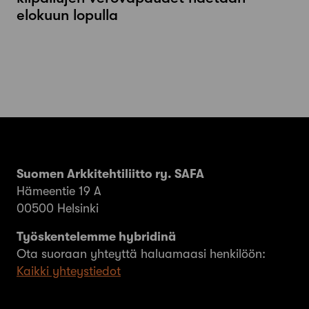
elokuun lopulla
Suomen Arkkitehtiliitto ry. SAFA
Hämeentie 19 A
00500 Helsinki
Työskentelemme hybridinä
Ota suoraan yhteyttä haluamaasi henkilöön:
Kaikki yhteystiedot