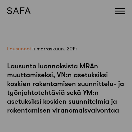
Skip
to
content
Lausunnot
4 marraskuun, 2014
Lausunto luonnoksista MRAn
muuttamiseksi, VN:n asetuksiksi
koskien rakentamisen suunnittelu- ja
työnjohtotehtäviä sekä YM:n
asetuksiksi koskien suunnitelmia ja
rakentamisen viranomaisvalvontaa