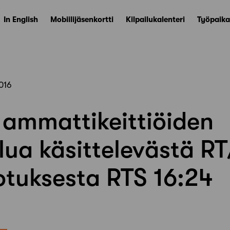
In English
Mobiilijäsenkortti
Kilpailukalenteri
Työpaika
016
 ammattikeittiöiden
lua käsittelevästä RT
otuksesta RTS 16:24