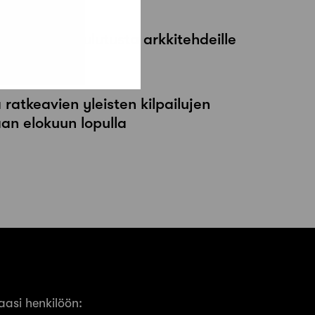
maksutonta koulutusta arkkitehdeille
atkeavien yleisten kilpailujen
an elokuun lopulla
asi henkilöön: