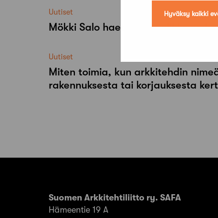
Uutiset
Hyväksy kaikki ev
Mökki Salo haettavissa viikkovuok
Uutiset
Miten toimia, kun arkkitehdin nimeä
rakennuksesta tai korjauksesta ker
Suomen Arkkitehtiliitto ry. SAFA
Hämeentie 19 A