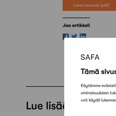
Lataa lausunto
Jaa artikkeli
Tämä sivus
Käytämme evästeitä
ominaisuuksien tu
voit käydä lukema
Lue lisää