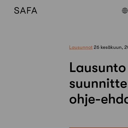
Skip
to
content
Lausunnot
26 kesäkuun, 2
Lausunto
suunnitte
ohje-ehd