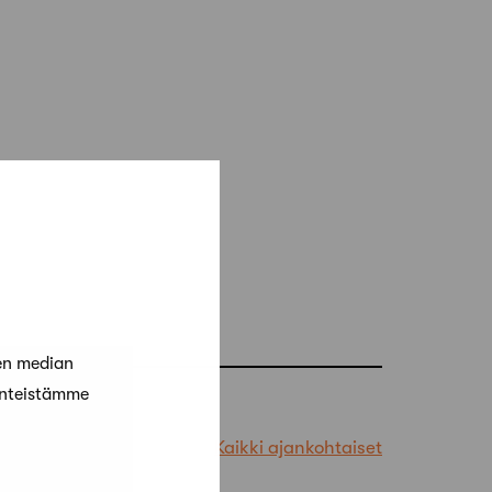
en median
änteistämme
Kaikki ajankohtaiset