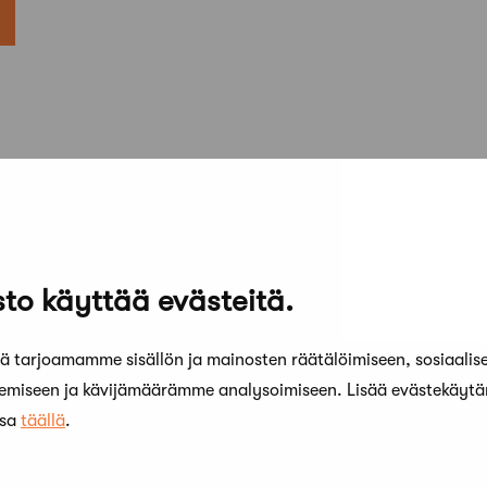
to käyttää evästeitä.
 tarjoamamme sisällön ja mainosten räätälöimiseen, sosiaalis
kemiseen ja kävijämäärämme analysoimiseen. Lisää evästekäyt
ssa
täällä
.