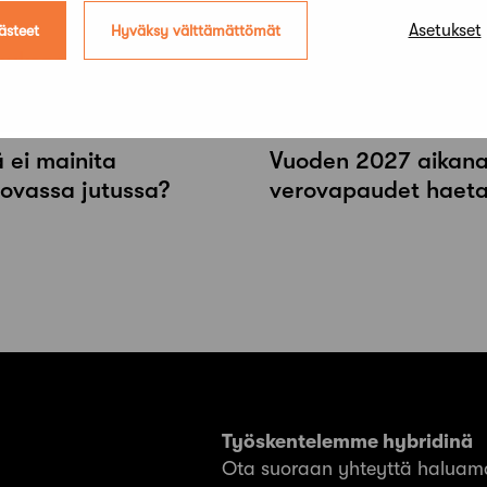
Uutiset
Asetukset
ästeet
Hyväksy välttämättömät
raukseen
Aalto-​yliopistolta 
Uutiset
 ei mainita
Vuoden 2027 aikana r
tovassa jutussa?
verovapaudet haeta
Työskentelemme hybridinä
Ota suoraan yhteyttä haluama