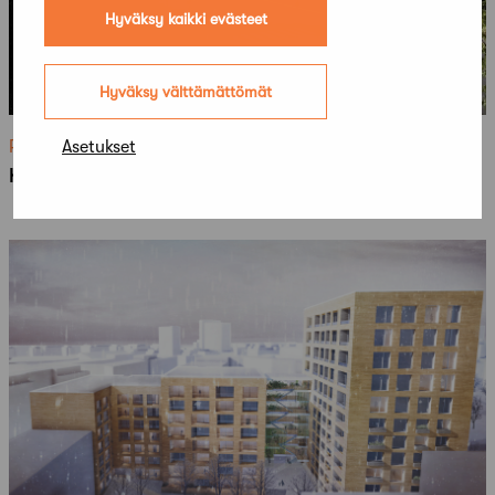
Hyväksy kaikki evästeet
Hyväksy välttämättömät
Asetukset
Ratkenneet
Kuopion Puutarhakadun toimistorakennus