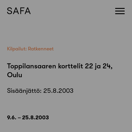
Skip
to
content
Kilpailut:
Ratkenneet
Toppilansaaren korttelit 22 ja 24,
Oulu
Sisäänjättö:
25.8.2003
9.6. – 25.8.2003